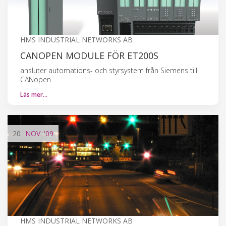
HMS INDUSTRIAL NETWORKS AB
CANOPEN MODULE FÖR ET200S
ansluter automations- och styrsystem från Siemens till
CANopen
Läs mer…
20
NOV.
'09
HMS INDUSTRIAL NETWORKS AB