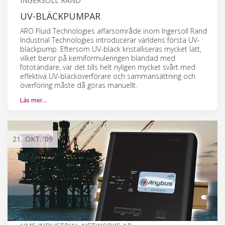
INGERSOLL RAND
UV-BLÄCKPUMPAR
ARO Fluid Technologies affärsområde inom Ingersoll Rand
Industrial Technologies introducerar världens första UV-
bläckpump. Eftersom UV-bläck kristalliseras mycket lätt,
vilket beror på kemiformuleringen blandad med
fototändare, var det tills helt nyligen mycket svårt med
effektiva UV-bläcköverförare och sammansättning och
överföring måste då göras manuellt.
Läs mer…
21
OKT.
'09