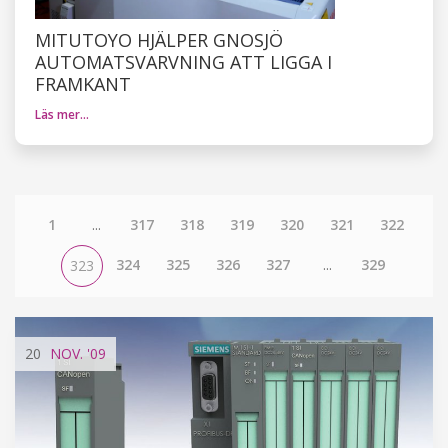
MITUTOYO HJÄLPER GNOSJÖ
AUTOMATSVARVNING ATT LIGGA I
FRAMKANT
Läs mer…
1
...
317
318
319
320
321
322
324
325
326
327
...
329
323
20
NOV.
'09