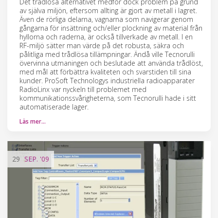
Det trådlösa alternativet medför dock problem på grund
av själva miljön, eftersom allting är gjort av metall i lagret.
Även de rörliga delarna, vagnarna som navigerar genom
gångarna för insättning och/eller plockning av material från
hyllorna och raderna, är också tillverkade av metall. I en
RF-miljö sätter man värde på det robusta, säkra och
pålitliga med trådlösa tillämpningar. Ändå ville Tecnorulli
övervinna utmaningen och beslutade att använda trådlöst,
med mål att förbättra kvaliteten och svarstiden till sina
kunder. ProSoft Technologys industriella radioapparater
RadioLinx var nyckeln till problemet med
kommunikationssvårigheterna, som Tecnorulli hade i sitt
automatiserade lager.
Läs mer…
29
SEP.
'09