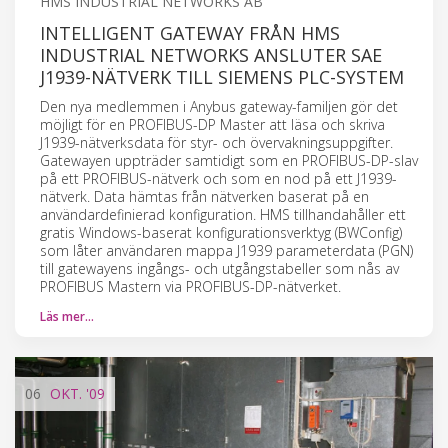
HMS INDUSTRIAL NETWORKS AB
INTELLIGENT GATEWAY FRÅN HMS
INDUSTRIAL NETWORKS ANSLUTER SAE
J1939-NÄTVERK TILL SIEMENS PLC-SYSTEM
Den nya medlemmen i Anybus gateway-familjen gör det
möjligt för en PROFIBUS-DP Master att läsa och skriva
J1939-nätverksdata för styr- och övervakningsuppgifter.
Gatewayen uppträder samtidigt som en PROFIBUS-DP-slav
på ett PROFIBUS-nätverk och som en nod på ett J1939-
nätverk. Data hämtas från nätverken baserat på en
användardefinierad konfiguration. HMS tillhandahåller ett
gratis Windows-baserat konfigurationsverktyg (BWConfig)
som låter användaren mappa J1939 parameterdata (PGN)
till gatewayens ingångs- och utgångstabeller som nås av
PROFIBUS Mastern via PROFIBUS-DP-nätverket.
Läs mer…
06
OKT.
'09