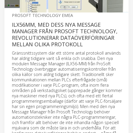
PROSOFT TECHNOLOGY EMEA
ILX56MM, MED DESS NYA MESSAGE
MANAGER FRÅN PROSOFT TECHNOLOGY,
REVOLUTIONERAR DATAÖVERFÖRINGAR
MELLAN OLIKA PROTOKOLL
Gränssnittssystem där ett större antal protokoll används
har aldrig tidigare varit så enkla och snabba. Den nya
modulen Message Manager (ILX56-MM) från ProSoft
Technology överbryggar automatiseringskontroller från
olika källor som aldrig tidigare skett. Traditionellt sker
kommunikationen mellan PLCs efterfrågade (små)
modifikationer i varje PLC-program, ofta inom flera
områden på verkstadsgolvet (upprepade gånger kommer
nya maskiner med nya PLCs), och ofta med ett flertal
programmeringsemballage (därför att varje PLC-försäljare
har sin egen programmeringsmiljö). Men med den nya
Message Manager från Prosoft Technology behöver
automationstekniker inte några PLC-programmeringar,
och framför allt behöver de inte inhandla någon speciell
mjukvara som de måste lära in och underhålla. För att