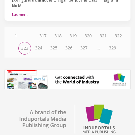
konfigurera dataöverföringar behövs endast ... några få
klick!
Läs mer…
1
...
317
318
319
320
321
322
324
325
326
327
...
329
323