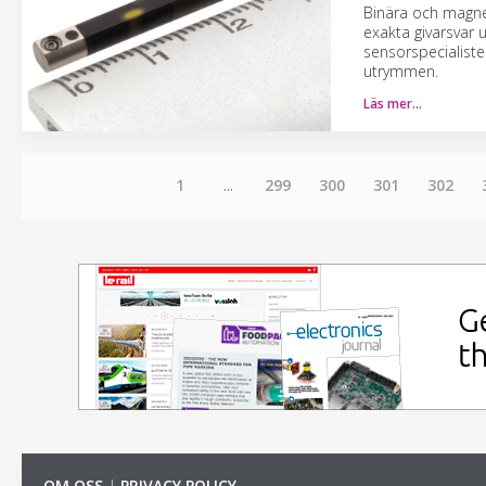
Binära och magnet
exakta givarsvar 
sensorspecialiste
utrymmen.
Läs mer…
1
...
299
300
301
302
OM OSS
|
PRIVACY POLICY