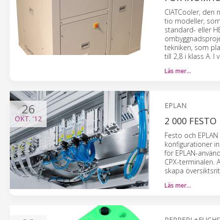
CIATCooler, den ny
tio modeller, som 
standard- eller H
ombyggnadsprojekt
tekniken, som pla
till 2,8 i klass A.
Läs mer…
26
EPLAN
OKT.
'12
2 000 FEST
Festo och EPLAN 
konfigurationer i
för EPLAN-använd
CPX-terminalen. 
skapa översiktsri
Läs mer…
PEPPERL+FUCH