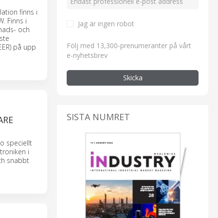
ation finns i
. Finns i
Jag är ingen robot
gnads- och
ste
Följ med 13,300-prenumeranter på vårt
(EER) på upp
e-nyhetsbrev
Skicka
SISTA NUMRET
ARE
o speciellt
roniken i
ch snabbt