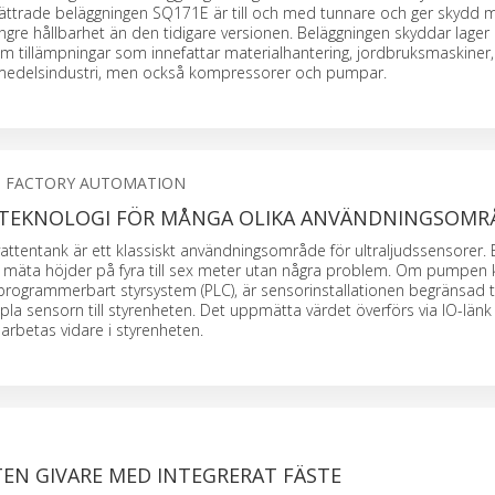
ättrade beläggningen SQ171E är till och med tunnare och ger skydd 
gre hållbarhet än den tidigare versionen. Beläggningen skyddar lager
 tillämpningar som innefattar materialhantering, jordbruksmaskiner
emedelsindustri, men också kompressorer och pumpar.
S FACTORY AUTOMATION
TEKNOLOGI FÖR MÅNGA OLIKA ANVÄNDNINGSOMR
 vattentank är ett klassiskt användningsområde för ultraljudssensorer. 
 mäta höjder på fyra till sex meter utan några problem. Om pumpen k
programmerbart styrsystem (PLC), är sensorinstallationen begränsad til
a sensorn till styrenheten. Det uppmätta värdet överförs via IO-länk 
rbetas vidare i styrenheten.
ITEN GIVARE MED INTEGRERAT FÄSTE