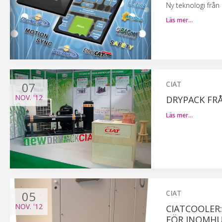
Ny teknologi från
Läs mer…
07
CIAT
NOV.
'12
DRYPACK FRÅ
Läs mer…
05
CIAT
NOV.
'12
CIATCOOLER:
FÖR INOMHU