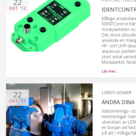
22
OKT.
'12
IDENTCONTR
Många användare i
IDENTControl frå
modulariteten oc
Det stora utbudet
använda en mängd
HF- och UHF-läsar
anpassas perfekt 
stort antal varia
Modularitet, flex
Läs mer…
22
LEROY-SOMER
OKT.
'12
ÄNDRA DINA 
Vattenrenings- oc
investeringar öv
utvecklats av LER
en början vid fast
på att i många fa