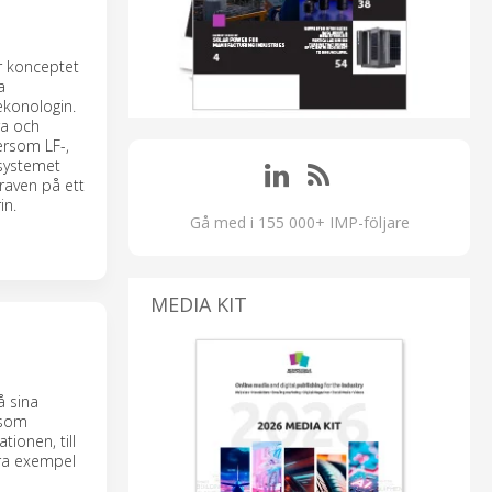
er konceptet
a
konologin.
ra och
ersom LF-,
 systemet
raven på ett
in.
Gå med i 155 000+ IMP-följare
MEDIA KIT
å sina
 som
ionen, till
 bra exempel