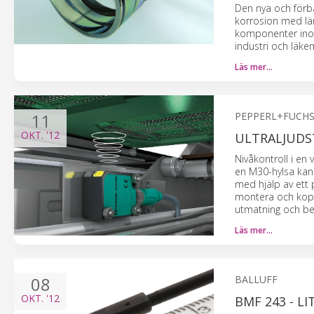
Den nya och förb
korrosion med län
komponenter inom
industri och läk
Läs mer…
11
PEPPERL+FUCH
OKT.
'12
ULTRALJUDS
Nivåkontroll i en
en M30-hylsa kan
med hjälp av ett 
montera och koppl
utmatning och bea
Läs mer…
08
BALLUFF
OKT.
'12
BMF 243 - L