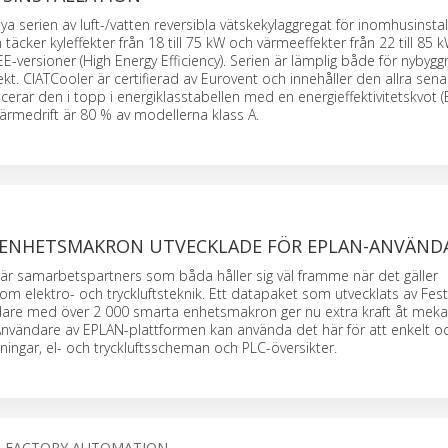
a serien av luft-/vatten reversibla vätskekylaggregat för inomhusinstall
täcker kyleffekter från 18 till 75 kW och värmeeffekter från 22 till 85 kW
EE-versioner (High Energy Efficiency). Serien är lämplig både för nybyg
. CIATCooler är certifierad av Eurovent och innehåller den allra sena
cerar den i topp i energiklasstabellen med en energieffektivitetskvot 
 I värmedrift är 80 % av modellerna klass A.
O ENHETSMAKRON UTVECKLADE FÖR EPLAN-ANVÄND
är samarbetspartners som båda håller sig väl framme när det gäller
nom elektro- och tryckluftsteknik. Ett datapaket som utvecklats av Fest
are med över 2 000 smarta enhetsmakron ger nu extra kraft åt mekat
Användare av EPLAN-plattformen kan använda det här för att enkelt o
tningar, el- och tryckluftsscheman och PLC-översikter.
S FACTORY AUTOMATION