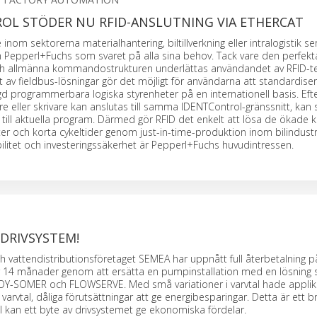
OL STÖDER NU RFID-ANSLUTNING VIA ETHERCAT
nom sektorerna materialhantering, biltillverkning eller intralogistik s
n Pepperl+Fuchs som svaret på alla sina behov. Tack vare den perfekt
h allmänna kommandostrukturen underlättas användandet av RFID-te
 av fieldbus-lösningar gör det möjligt för användarna att standardise
 programmerbara logiska styrenheter på en internationell basis. Eft
e eller skrivare kan anslutas till samma IDENTControl-gränssnitt, kan
till aktuella program. Därmed gör RFID det enkelt att lösa de ökade k
nter och korta cykeltider genom just-in-time-produktion inom bilindustr
ibilitet och investeringssäkerhet är Pepperl+Fuchs huvudintressen.
DRIVSYSTEM!
h vattendistributionsföretaget SEMEA har uppnått full återbetalning p
er 14 månader genom att ersätta en pumpinstallation med en lösning
OY-SOMER och FLOWSERVE. Med små variationer i varvtal hade applikat
 varvtal, dåliga förutsättningar att ge energibesparingar. Detta är ett
ll kan ett byte av drivsystemet ge ekonomiska fördelar.