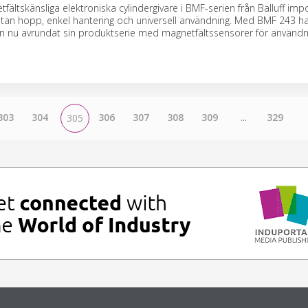
fältskänsliga elektroniska cylindergivare i BMF-serien från Balluff i
utan hopp, enkel hantering och universell användning. Med BMF 243 h
n nu avrundat sin produktserie med magnetfältssensorer för användnin
303
304
306
307
308
309
...
329
305