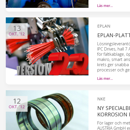
Läs mer…
13
EPLAN
OKT.
'12
EPLAN-PLAT
Lösningsleverant
IPC Drives, hall 
för fältkablage, 
makro, smart ansl
krets ger snabba 
processer och ger
Läs mer…
12
NKE
OKT.
'12
NY SPECIAL
KORROSION 
För lager och meta
AUSTRIA GmbH en 