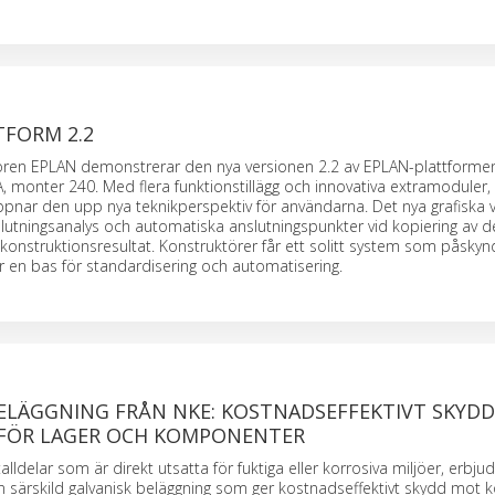
TFORM 2.2
ören EPLAN demonstrerar den nya versionen 2.2 av EPLAN-plattformen
7 A, monter 240. Med flera funktionstillägg och innovativa extramoduler
öppnar den upp nya teknikperspektiv för användarna. Det nya grafiska v
utningsanalys och automatiska anslutningspunkter vid kopiering av de
konstruktionsresultat. Konstruktörer får ett solitt system som påskyn
 en bas för standardisering och automatisering.
BELÄGGNING FRÅN NKE: KOSTNADSEFFEKTIVT SKYD
FÖR LAGER OCH KOMPONENTER
lldelar som är direkt utsatta för fuktiga eller korrosiva miljöer, erbju
särskild galvanisk beläggning som ger kostnadseffektivt skydd mot k