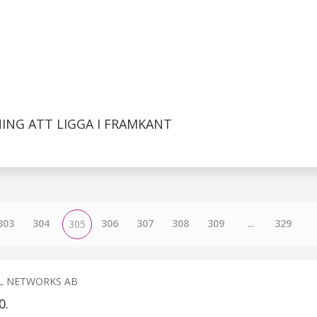
NG ATT LIGGA I FRAMKANT
303
304
306
307
308
309
...
329
305
L NETWORKS AB
0.