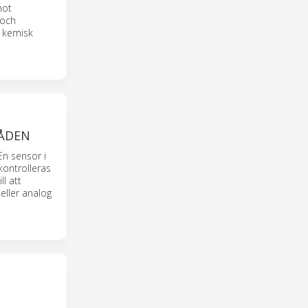
mot
 och
, kemisk
ÅDEN
En sensor i
ontrolleras
l att
eller analog