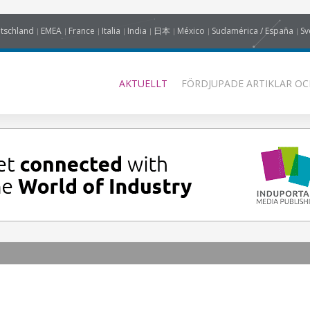
tschland
EMEA
France
Italia
India
日本
México
Sudamérica / España
Sv
AKTUELLT
FÖRDJUPADE ARTIKLAR OC