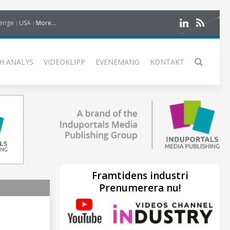
erige
USA
More...
H ANALYS
VIDEOKLIPP
EVENEMANG
KONTAKT
Framtidens industri
Prenumerera nu!