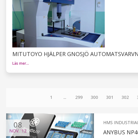
MITUTOYO HJÄLPER GNOSJÖ AUTOMATSVARVNI
Läs mer…
1
...
299
300
301
302
08
HMS INDUSTRIA
NOV.
'12
ANYBUS NP4