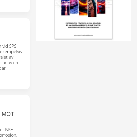
 vid SPS
, exempelvis
alet av
lar av en
dar
D MOT
der NKE
orrosion.