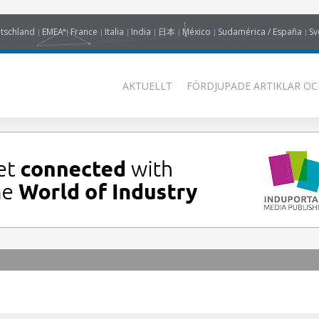
tschland
EMEA
France
Italia
India
日本
México
Sudamérica / España
Sv
AKTUELLT
FÖRDJUPADE ARTIKLAR OC