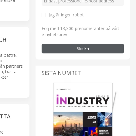
rikanska
Jag är ingen robot
Följ med 13,300-prenumeranter på vårt
e-nyhetsbrev
OCH
Skicka
a bättre,
ell
rån partners
on, bästa
SISTA NUMRET
kter i
ETTA
ell