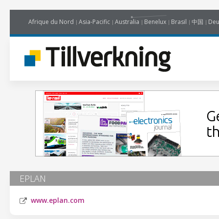
Afrique du Nord
Asia-Pacific
Australia
Benelux
Brasil
中国
Deu
EPLAN
www.eplan.com