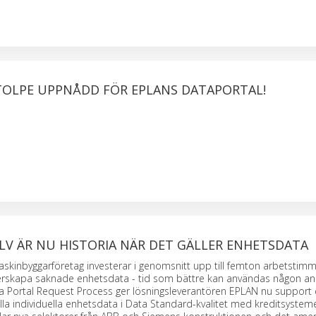
TOLPE UPPNÅDD FÖR EPLANS DATAPORTAL!
LV ÄR NU HISTORIA NÄR DET GÄLLER ENHETSDATA
skinbyggarföretag investerar i genomsnitt upp till femton arbetstim
erskapa saknade enhetsdata - tid som bättre kan användas någon an
 Portal Request Process ger lösningsleverantören EPLAN nu support
la individuella enhetsdata i Data Standard-kvalitet med kreditsysteme