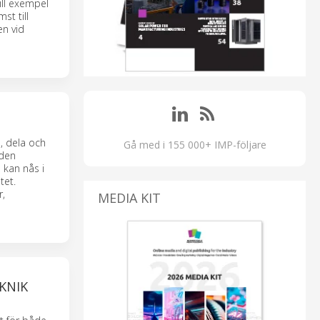
ill exempel
st till
en vid
, dela och
Gå med i 155 000+ IMP-följare
 den
 kan nås i
tet.
r,
MEDIA KIT
KNIK