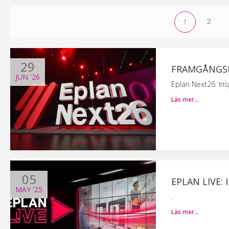
2
1
29
FRAMGÅNGSR
JUN
'26
Eplan Next26: Ins
Läs mer…
05
EPLAN LIVE:
MAY
'25
.
Läs mer…