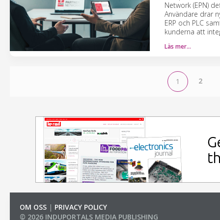
Network (EPN) de
Användare drar ny
ERP och PLC samt 
kunderna att int
Läs mer…
2
1
OM OSS
|
PRIVACY POLICY
© 2026 INDUPORTALS MEDIA PUBLISHING