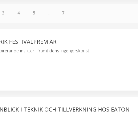
3
4
5
...
7
IK FESTIVALPREMIÄR
pirerande insikter i framtidens ingenjörskonst.
 INBLICK I TEKNIK OCH TILLVERKNING HOS EATON