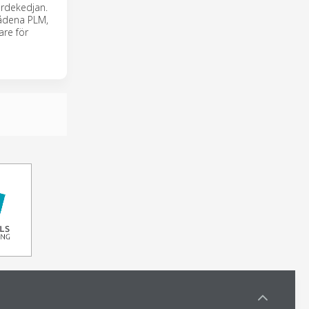
ärdekedjan.
rådena PLM,
are för