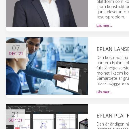
plattform som ko
inom konstruktion
tjänsteleverantör
resursproblem.
Läs mer…
07
EPLAN LANS
DEC
'21
Den kostnadsfria 
hantera Eplans pl
fullständiga vers
molnet liksom ko
Samarbete är gru
maskinbyggare oc
Läs mer…
21
EPLAN PLATF
SEP
'21
Den är äntligen h