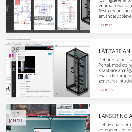
lösningsleverantö
erfarna användare
flesta redan känn
användarupplevel
Läs mer…
26
LÄTTARE ÄN
JUL
'21
Det är ofta tidsk
Portal, med ett n
snabbare än någo
exakt de komponen
genereras intuitiv
Läs mer…
12
LANSERING 
JAN
'21
Det nya partnern
kompetensen hos 