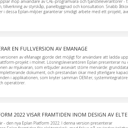
pplar ihop användare av CAE-programvara och tjänsteleverantörer - t
, tillverkning av styrskåp, panelbyggnad och konsultation. Snabb åtkom
er i dessa Eplan-miljöer garanterar smidigt arbete med ett projekt, äv
ERAR EN FULLVERSION AV EMANAGE
versionen av eManage gjorde det möjligt för användare att ladda upp
attform-projekt i molnet. Lösningsleverantören Eplan presenterar nu
ionen av mjukvaran, som erbjuder avsevärt större mervärde: grunddata
mpletterande dokument, och prestandan ökar med ytterligare kapaci
nden i applikationen, som knyter samman OEM:er, systemintegratöre
h operatörer.
ORM 2022 VISAR FRAMTIDEN INOM DESIGN AV ELTE
är - den nya Eplan Platform 2022. I denna version presenterar