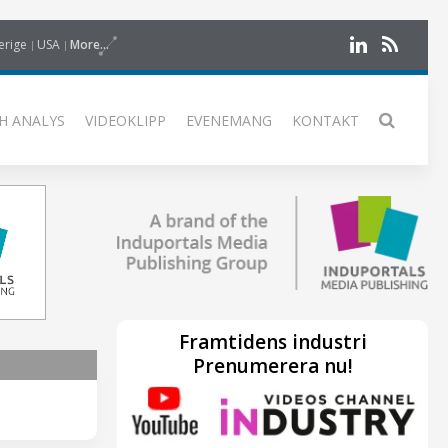
erige
USA
More...
H ANALYS
VIDEOKLIPP
EVENEMANG
KONTAKT
Framtidens industri
Prenumerera nu!