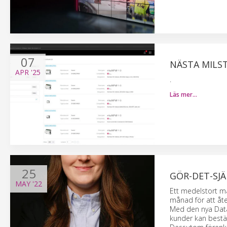
07
NÄSTA MILS
APR
'25
.
Läs mer…
25
GÖR-DET-SJÄ
MAY
'22
Ett medelstort ma
månad för att åt
Med den nya Data
kunder kan bestäl