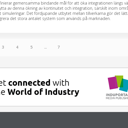
finierar gemensamma bindande mål för att öka integrationen längs v
tta av denna ökning av kontinuitet och integration, särskilt inom om
simuleringar. Det fördjupande utbytet mellan tillverkarna gör det lätt
egrera det stora antalet system som används på marknaden.
3
4
5
...
7