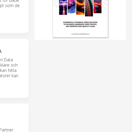
t för både
cept som de
A
an Data
nklare och
kan hitta
atorer kan
Partner