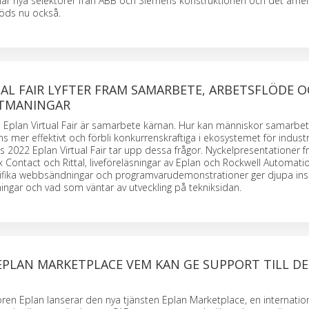
ar nya selektorer från ABB och Siemens konstruktionen och det ame
öds nu också.
AL FAIR LYFTER FRAM SAMARBETE, ARBETSFLÖDE 
UTMANINGAR
 Eplan Virtual Fair är samarbete kärnan. Hur kan människor samarbet
s mer effektivt och förbli konkurrenskraftiga i ekosystemet för industri
 2022 Eplan Virtual Fair tar upp dessa frågor. Nyckelpresentationer f
Contact och Rittal, liveföreläsningar av Eplan och Rockwell Automati
cifika webbsändningar och programvarudemonstrationer ger djupa insi
ningar och vad som väntar av utveckling på tekniksidan.
 EPLAN MARKETPLACE VEM KAN GE SUPPORT TILL D
ren Eplan lanserar den nya tjänsten Eplan Marketplace, en internation