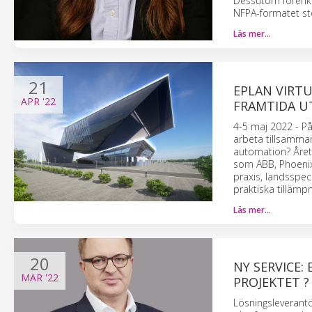
Dessutom förenkl
NFPA-formatet st
Läs mer…
21
EPLAN VIRTU
APR
'22
FRAMTIDA 
4-5 maj 2022 - På
arbeta tillsamman
automation? Årets
som ABB, Phoenix 
praxis, landsspe
praktiska tillämp
Läs mer…
20
NY SERVICE:
MAR
'22
PROJEKTET ?
Lösningsleverantö