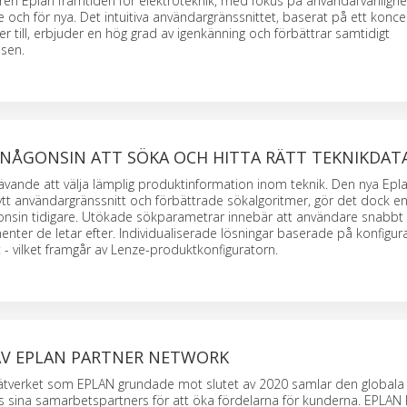
ren Eplan framtiden för elektroteknik, med fokus på användarvänlighe
 och för nya. Det intuitiva användargränssnittet, baserat på ett kon
er till, erbjuder en hög grad av igenkänning och förbättrar samtidigt
sen.
 NÅGONSIN ATT SÖKA OCH HITTA RÄTT TEKNIKDAT
rävande att välja lämplig produktinformation inom teknik. Den nya Epl
ytt användargränssnitt och förbättrade sökalgoritmer, gör det dock e
nsin tidigare. Utökade sökparametrar innebär att användare snabbt 
ter de letar efter. Individualiserade lösningar baserade på konfigur
t - vilket framgår av Lenze-produktkonfiguratorn.
AV EPLAN PARTNER NETWORK
ätverket som EPLAN grundade mot slutet av 2020 samlar den globala
sina samarbetspartners för att öka fördelarna för kunderna. EPLAN 