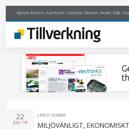
Afrique du Nord
Asia-Pacific
Australia
Benelux
Brasil
中国
Deu
22
LEROY-SOMER
JULI
'16
MILJÖVÄNLIGT, EKONOMISKT,