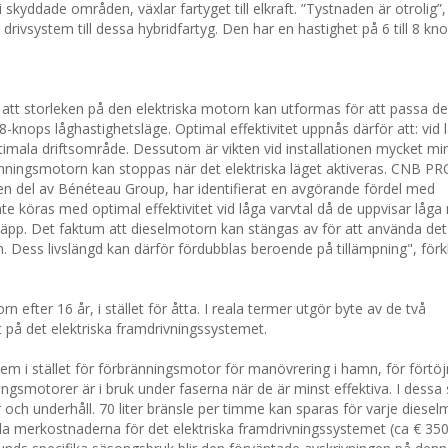
 skyddade områden, växlar fartyget till elkraft. ”Tystnaden är otrolig”,
ivsystem till dessa hybridfartyg. Den har en hastighet på 6 till 8 knop
 vis att storleken på den elektriska motorn kan utformas för att passa 
-knops låghastighetsläge. Optimal effektivitet uppnås därför att: vid 
ptimala driftsområde. Dessutom är vikten vid installationen mycket mi
bränningsmotorn kan stoppas när det elektriska läget aktiveras. CNB PR
r en del av Bénéteau Group, har identifierat en avgörande fördel med
 köras med optimal effektivitet vid låga varvtal då de uppvisar låga 
läpp. Det faktum att dieselmotorn kan stängas av för att använda det 
n. Dess livslängd kan därför fördubblas beroende på tillämpning", förkl
 efter 16 år, i stället för åtta. I reala termer utgör byte av de två
på det elektriska framdrivningssystemet.
em i stället för förbränningsmotor för manövrering i hamn, för förtöj
gsmotorer är i bruk under faserna när de är minst effektiva. I dessa 
och underhåll. 70 liter bränsle per timme kan sparas för varje dieselm
ala merkostnaderna för det elektriska framdrivningssystemet (ca € 350k