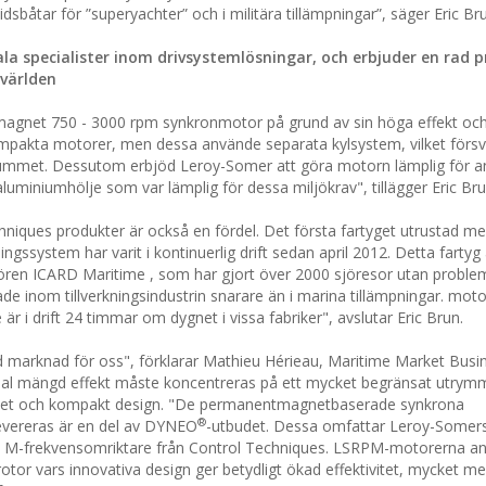
dsbåtar för ”superyachter” och i militära tillämpningar”, säger Eric Br
la specialister inom drivsystemlösningar, och erbjuder en rad 
 världen
net 750 - 3000 rpm synkronmotor på grund av sin höga effekt oc
ompakta motorer, men dessa använde separata kylsystem, vilket försv
nrummet. Dessutom erbjöd Leroy-Somer att göra motorn lämplig för 
 aluminiumhölje som var lämplig för dessa miljökrav", tillägger Eric Bru
chniques produkter är också en fördel. Det första fartyget utrustad m
system har varit i kontinuerlig drift sedan april 2012. Detta fartyg ä
tören ICARD Maritime , som har gjort över 2000 sjöresor utan probl
ade inom tillverkningsindustrin snarare än i marina tillämpningar. mot
i drift 24 timmar om dygnet i vissa fabriker", avslutar Eric Brun.
ad marknad för oss", förklarar Mathieu Hérieau, Maritime Market Busi
l mängd effekt måste koncentreras på ett mycket begränsat utrym
vitet och kompakt design. "De permanentmagnetbaserade synkrona
®
evereras är en del av DYNEO
-utbudet. Dessa omfattar Leroy-Some
e M-frekvensomriktare från Control Techniques. LSRPM-motorerna a
or vars innovativa design ger betydligt ökad effektivitet, mycket me