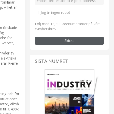
 förklarar
, vilket är
Jag är ingen robot
Följ med 13,300-prenumeranter på vårt
den önskade
e-nyhetsbrev
låg
ndre för
Skicka
O-varvet,
nivåer av
elektriska
SISTA NUMRET
arar Pierre
ning och för
situationer
otor, alltså
 till € 400k