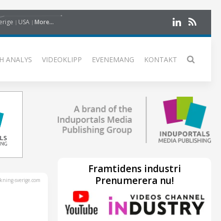
erige
USA
More...
H ANALYS
VIDEOKLIPP
EVENEMANG
KONTAKT
Framtidens industri
Prenumerera nu!
kning-sverige.com