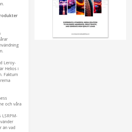
un.
produkter
h
årar
användning
n.
ed Leroy-
r Helios i
em. Faktum
orerna
ness
me och våra
rs LSRPM-
nvänder
r än vad