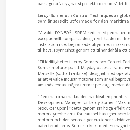
passagerarfartyg har vi projekt inom området friti
Leroy-Somer och Control Techniques är globa
som är särskilt utformade för den maritima
®
"Vi valde DYNEO
LSRPM-serie med permanentmag
exceptionellt kompakta design. Vi hittade mer k
installation i det begränsade utrymmet i maski
till havs, i synnerhet genom att tillhandahålla ett
"Tillförlitligheten i Leroy-Somers och Control Te
Somer-motorer på ett Mayday-baserat framdrivnings
Marseille (södra Frankrike), designat med opera
är att vi valde industrimotorer som är väl bepröv
används endast några timmar per dag, medan de är 
"Den maritima marknaden har blivit en prioriter
Development Manager för Leroy-Somer: "Maxima
produkter uppnår detta genom sin höga effekti
motorstyrenheterna för variabel hastighet som l
motorer och den senaste generationens Unidriv
patenterad Leroy-Somer-teknik, med en magnetrot