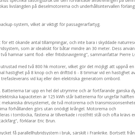
unds specifika säsongsbruk blir den förväntade avskrivningen på denn
kas livslängden på dieselmotorerna och underhållsintervallen förläng
ackup-system, vilket är viktigt för passagerarfartyg.
kt för ett ökande antal tillämpningar, och inte bara i skyddade naturrese
ybridsystem, som är idealiskt för båtar mindre än 30 meter. Dess anvä
lan två hamnar samt flod- eller fritidsnavigering", sammanfattar Pierr
 utrustad med två 800 hk motorer, vilket gör det möjligt att uppnå en
imal hastighet på 8 knop och en drifttid 6 - 8 timmar vid en hastighet a
refasleverans vid kaj eller den elektriska generatorn ombord.
n. Batterierna tar upp en hel del utrymme och är fortfarande ganska dy
lektriska kapaciteten är 125 kWh står batterierna för ungefär hälften
et mekaniska drivsystemet, de två motorerna och transmissionsenhete
ima förhållanden görs utan onödigt krångel. Motorerna och
eras i torrdocka, fästena är tillverkade i rostfritt stål och ofta krävs 
äckfärg", förklarar Eric Brun.
ket få parallellhybridsystem i bruk, särskilt i Frankrike. Bortsett från