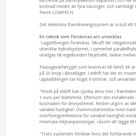
beroende på batteripaketets kapacitet) och vår k
kostnad mindre än fyra säsonger, och samtidigt ö
Pierre LOMPECH.
Det elektriska framdrivningssystem är också ett b
En teknik som förväntas att utvecklas
"Lagstiftningen förändras. Elkraft blir obligatoris
utvecklar hybridsystemet, i synnerhet parallellh
utvidgas till regelbunden färjetrafik, länkar mel
Passagerarfartyget som levereras till NAVE VA är
på 20 knop i dieselläget. I eldrift har det en max
Uppladdningen tar högst 6 timmar, och använder t
"Priset på eldrift kan sjunka ännu mer i framtide
1 euro per Wattimme. Eftersom den installerade e
kostnaden för drivsystemet. Resten utgörs av d
variabel hastighet. Överensstämmelse med marit
överföringsenheterna för variabel hastighet install
minimala miljöanpassningar, såsom att lägga till t
"Trots systemets fördelar finns det fortfarande myc