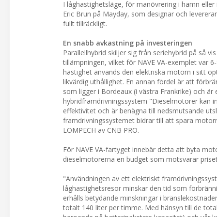
I låghastighetsläge, för manövrering i hamn eller i
Eric Brun på Mayday, som designar och levererar dr
fullt tillräckligt.
En snabb avkastning på investeringen
Parallellhybrid skiljer sig från seriehybrid på så
tillämpningen, vilket för NAVE VA-exemplet var 6-8
hastighet används den elektriska motorn i sitt o
likvärdig uthållighet. En annan fördel är att för
som ligger i Bordeaux (i västra Frankrike) och ä
hybridframdrivningssystem "Dieselmotorer kan inte
effektivitet och är benägna till nedsmutsande uts
framdrivningssystemet bidrar till att spara motor
LOMPECH av CNB PRO.
För NAVE VA-fartyget innebär detta att byta motorn
dieselmotorerna en budget som motsvarar priset 
"Användningen av ett elektriskt framdrivningssyst
låghastighetsresor minskar den tid som förbrännin
erhålls betydande minskningar i bränslekostnader 
totalt 140 liter per timme. Med hänsyn till de tot