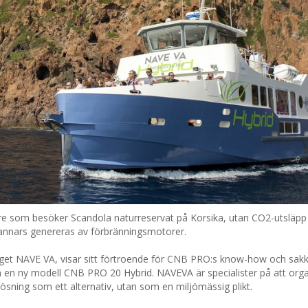
re som besöker Scandola naturreservat på Korsika, utan CO2-utsläpp
 annars genereras av förbränningsmotorer.
taget NAVE VA, visar sitt förtroende för CNB PRO:s know-how och sak
 en ny modell CNB PRO 20 Hybrid. NAVEVA är specialister på att org
sning som ett alternativ, utan som en miljömässig plikt.