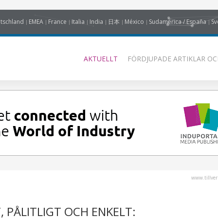
tschland
EMEA
France
Italia
India
日本
México
Sudamérica / España
Sv
AKTUELLT
FÖRDJUPADE ARTIKLAR OC
www.tillver
 PÅLITLIGT OCH ENKELT: