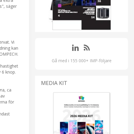
a extra
s", säger
rvat. Vi
ndning kan
e LOMPECH.
Gå med i 155 000+ IMP-följare
 hastighet
v 6 knop.
MEDIA KIT
ra, ca
 av
rna för
endast