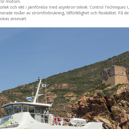
 för motorn.
rlek och vikt i jämförelse med asynkron teknik. Control Techniques 
ade nivåer av strömförbrukning, tillförlitlighet och flexibilitet. På de
nskas avsevärt.