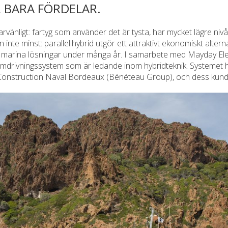
 BARA FÖRDELAR.
rvänligt: fartyg som använder det är tysta, har mycket lägre niv
 inte minst: parallellhybrid utgör ett attraktivt ekonomiskt altern
 marina lösningar under många år. I samarbete med Mayday Ele
amdrivningssystem som är ledande inom hybridteknik. Systemet 
 Construction Naval Bordeaux (Bénéteau Group), och dess kun