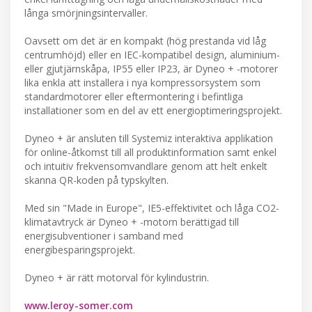
långa smörjningsintervaller.
Oavsett om det är en kompakt (hög prestanda vid låg
centrumhöjd) eller en IEC-kompatibel design, aluminium-
eller gjutjärnskåpa, IP55 eller IP23, är Dyneo + -motorer
lika enkla att installera i nya kompressorsystem som
standardmotorer eller eftermontering i befintliga
installationer som en del av ett energioptimeringsprojekt.
Dyneo + är ansluten till Systemiz interaktiva applikation
för online-åtkomst till all produktinformation samt enkel
och intuitiv frekvensomvandlare genom att helt enkelt
skanna QR-koden på typskylten.
Med sin "Made in Europe", IE5-effektivitet och låga CO2-
klimatavtryck är Dyneo + -motorn berättigad till
energisubventioner i samband med
energibesparingsprojekt.
Dyneo + är rätt motorval för kylindustrin.
www.leroy-somer.com