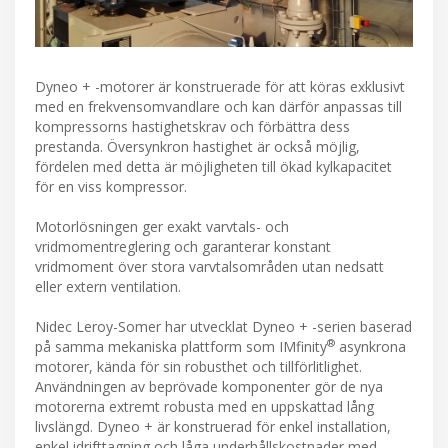
Dyneo + -motorer är konstruerade för att köras exklusivt
med en frekvensomvandlare och kan därför anpassas till
kompressorns hastighetskrav och förbättra dess
prestanda. Översynkron hastighet är också möjlig,
fördelen med detta är möjligheten till ökad kylkapacitet
för en viss kompressor.
Motorlösningen ger exakt varvtals- och
vridmomentreglering och garanterar konstant
vridmoment över stora varvtalsområden utan nedsatt
eller extern ventilation.
Nidec Leroy-Somer har utvecklat Dyneo + -serien baserad
®
på samma mekaniska plattform som IMfinity
asynkrona
motorer, kända för sin robusthet och tillförlitlighet.
Användningen av beprövade komponenter gör de nya
motorerna extremt robusta med en uppskattad lång
livslängd. Dyneo + är konstruerad för enkel installation,
enkel idrifttagning och låga underhållskostnader med