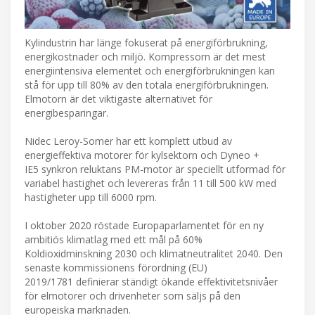
Kylindustrin har länge fokuserat på energiförbrukning,
energikostnader och miljö. Kompressorn är det mest
energiintensiva elementet och energiförbrukningen kan
stå för upp till 80% av den totala energiförbrukningen.
Elmotorn är det viktigaste alternativet för
energibesparingar.
Nidec Leroy-Somer har ett komplett utbud av
energieffektiva motorer för kylsektorn och Dyneo +
IE5 synkron reluktans PM-motor är speciellt utformad för
variabel hastighet och levereras från 11 till 500 kW med
hastigheter upp till 6000 rpm.
I oktober 2020 röstade Europaparlamentet för en ny
ambitiös klimatlag med ett mål på 60%
Koldioxidminskning 2030 och klimatneutralitet 2040. Den
senaste kommissionens förordning (EU)
2019/1781 definierar ständigt ökande effektivitetsnivåer
för elmotorer och drivenheter som säljs på den
europeiska marknaden.