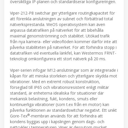
översiktliga IP-planen och standardiserar konfigureringen.
Viper-212-P8 switchar ger ytterligare routingkapacitet för
att förenkla anslutningen av subnet och förbättrad total
nätverksprestanda. WeOS operativsystem kan även
anpassa datatrafiken på nätverket för att bibehålla
maximal genomströmning och stabilitet. Utökad trafik
från nya kamera- eller videoflöden kommer därför inte att
påverka stabiliteten på nätverket. För att förhindra stopp i
datatrafiken vid eventuella länkfel, kan Westermos FRNT-
teknologi omkonfigurera ett stort nätverk på 20 ms.
Viper-serien infogar M12-anslutningar som är integrerade i
kåpan för att minska storleken och ytterligare skydda mot
vibrationer. Med en extremt robust konstruktion,
förseglad till IP65 och vibrationsresistent enligt militär
standard, är enheterna idealiska för situationer där
mekanisk belastning, fukt, kondens, smuts eller
kontinuerliga vibrationer (som t.ex från en motor) kan
påverka funktionen av standardswitchar negativt. Ett unikt
®
Gore-Tex
-membran används för att förhindra att
kondens byggas upp i kapslingen genom dags- och
nattcykler i temperaturen. Viper är dessutom mycket