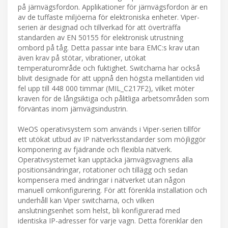
på järnvägsfordon. Applikationer för järnvägsfordon är en
av de tuffaste miljöerna för elektroniska enheter. Viper-
serien är designad och tillverkad för att överträffa
standarden av EN 50155 för elektronisk utrustning
ombord på tåg. Detta passar inte bara EMC:s krav utan
även krav på stötar, vibrationer, utökat
temperaturområde och fuktighet. Switcharna har också
blivit designade för att uppnå den högsta mellantiden vid
fel upp till 448 000 timmar (MIL_C217F2), vilket möter
kraven för de långsiktiga och pålitliga arbetsområden som
förväntas inom järnvägsindustrin.
WeOS operativsystem som används i Viper-serien tillför
ett utökat utbud av IP nätverksstandarder som möjliggör
komponering av fjädrande och flexibla nätverk.
Operativsystemet kan upptäcka järnvägsvagnens alla
positionsändringar, rotationer och tillägg och sedan
kompensera med ändringar i nätverket utan någon
manuell omkonfigurering. För att förenkla installation och
underhåll kan Viper switcharna, och vilken
anslutningsenhet som helst, bli konfigurerad med
identiska IP-adresser för varje vagn. Detta förenklar den