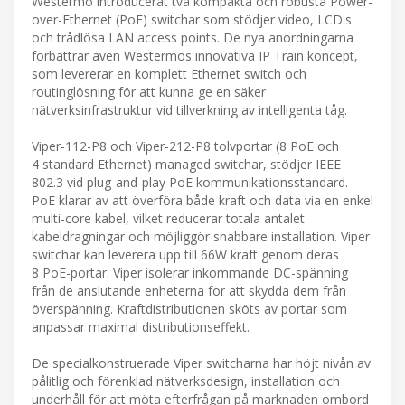
Westermo introducerat två kompakta och robusta Power-
over-Ethernet (PoE) switchar som stödjer video, LCD:s
och trådlösa LAN access points. De nya anordningarna
förbättrar även Westermos innovativa IP Train koncept,
som levererar en komplett Ethernet switch och
routinglösning för att kunna ge en säker
nätverksinfrastruktur vid tillverkning av intelligenta tåg.
Viper-112-P8 och Viper-212-P8 tolvportar (8 PoE och
4 standard Ethernet) managed switchar, stödjer IEEE
802.3 vid plug-and-play PoE kommunikationsstandard.
PoE klarar av att överföra både kraft och data via en enkel
multi-core kabel, vilket reducerar totala antalet
kabeldragningar och möjliggör snabbare installation. Viper
switchar kan leverera upp till 66W kraft genom deras
8 PoE-portar. Viper isolerar inkommande DC-spänning
från de anslutande enheterna för att skydda dem från
överspänning. Kraftdistributionen sköts av portar som
anpassar maximal distributionseffekt.
De specialkonstruerade Viper switcharna har höjt nivån av
pålitlig och förenklad nätverksdesign, installation och
underhåll för att möta efterfrågan på marknaden ombord