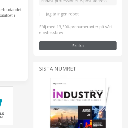
erbjudandet
Jag är ingen robot
bilitet i
Följ med 13,300-prenumeranter på vårt
e-nyhetsbrev
Skicka
SISTA NUMRET