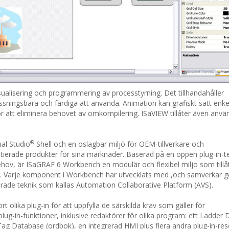
sualisering och programmering av processtyrning. Det tillhandahåller
ssningsbara och färdiga att använda. Animation kan grafiskt sätt enke
för att eliminera behovet av omkompilering. ISaVIEW tillåter även anvä
®
al Studio
Shell och en oslagbar miljö för OEM-tillverkare och
rentierade produkter för sina marknader. Baserad på en öppen plug-in-
behov, är ISaGRAF 6 Workbench en modulär och flexibel miljö som tillå
ter. Varje komponent i Workbench har utvecklats med ,och samverkar 
rade teknik som kallas Automation Collaborative Platform (AVS).
rt olika plug-in för att uppfylla de särskilda krav som gäller för
ug-in-funktioner, inklusive redaktörer för olika program: ett Ladder 
ag Database (ordbok), en integrerad HMI plus flera andra plug-in-res