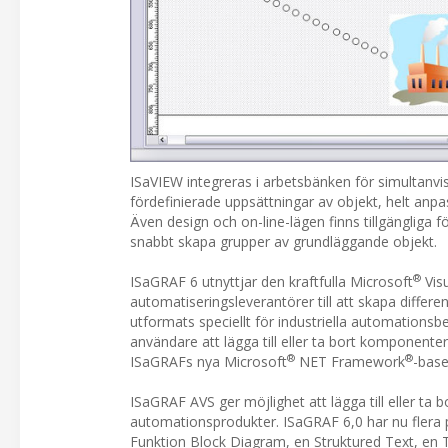
ISaVIEW integreras i arbetsbänken för simultanvi
fördefinierade uppsättningar av objekt, helt anpa
Även design och on-line-lägen finns tillgängliga 
snabbt skapa grupper av grundläggande objekt.
®
ISaGRAF 6 utnyttjar den kraftfulla Microsoft
Visu
automatiseringsleverantörer till att skapa diffe
utformats speciellt för industriella automations
användare att lägga till eller ta bort komponen
®
®
ISaGRAFs nya Microsoft
NET Framework
-base
ISaGRAF AVS ger möjlighet att lägga till eller ta bo
automationsprodukter. ISaGRAF 6,0 har nu flera pl
Funktion Block Diagram, en Struktured Text, en T