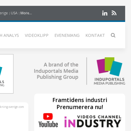
erige
USA
More...
H ANALYS
VIDEOKLIPP
EVENEMANG
KONTAKT
Framtidens industri
Prenumerera nu!
kning-sverige.com