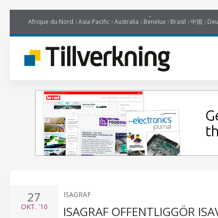
Afrique du Nord
Asia-Pacific
Australia
Benelux
Brasil
中国
Deu
27
ISAGRAF
OKT.
'10
ISAGRAF OFFENTLIGGÖR ISAV