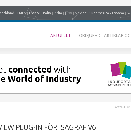
tschland
EMEA
France
Italia
India
日本
México
Sudamérica / España
Sv
AKTUELLT
FÖRDJUPADE ARTIKLAR OC
www.tillver
IEW PLUG-IN FÖR ISAGRAF V6