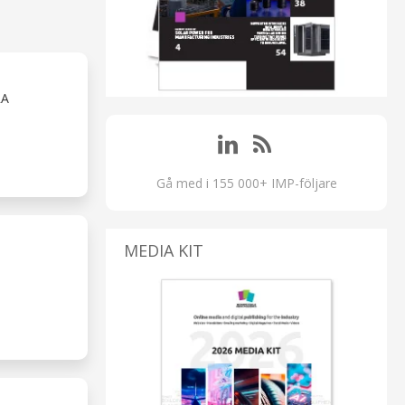
RA
Gå med i 155 000+ IMP-följare
MEDIA KIT