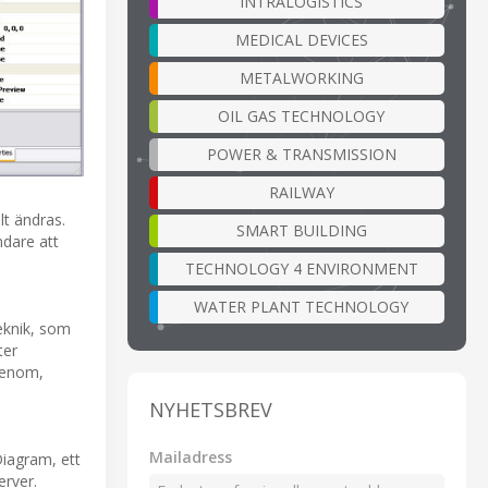
INTRALOGISTICS
MEDICAL DEVICES
METALWORKING
OIL GAS TECHNOLOGY
POWER & TRANSMISSION
RAILWAY
lt ändras.
SMART BUILDING
ndare att
TECHNOLOGY 4 ENVIRONMENT
WATER PLANT TECHNOLOGY
teknik, som
ter
genom,
NYHETSBREV
Mailadress
Diagram, ett
erver.