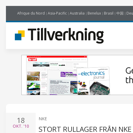
Afrique du Nord
Asia-Pacific
Australia
Benelux
Brasil
中国
Deu
18
NKE
OKT.
'10
STORT RULLAGER FRÅN NKE