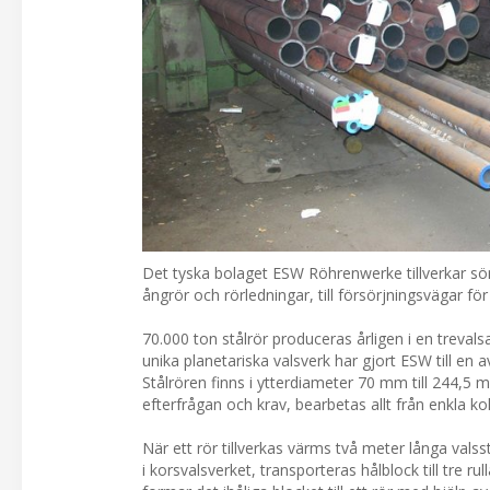
Det tyska bolaget ESW Röhrenwerke tillverkar söml
ångrör och rörledningar, till försörjningsvägar för
70.000 ton stålrör produceras årligen i en treva
unika planetariska valsverk har gjort ESW till en 
Stålrören finns i ytterdiameter 70 mm till 244
efterfrågan och krav, bearbetas allt från enkla kols
När ett rör tillverkas värms två meter långa vals
i korsvalsverket, transporteras hålblock till tre 