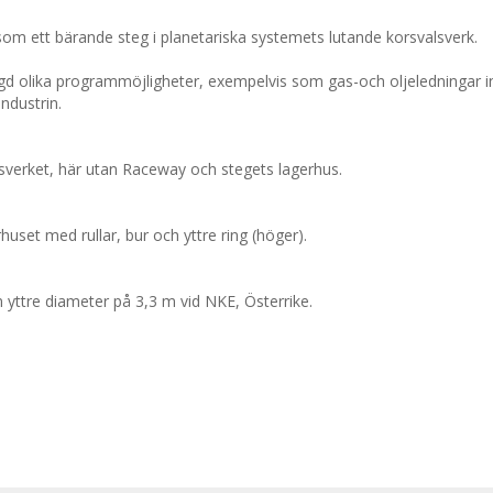
som ett bärande steg i planetariska systemets lutande korsvalsverk.
d olika programmöjligheter, exempelvis som gas-och oljeledningar 
industrin.
lsverket, här utan Raceway och stegets lagerhus.
huset med rullar, bur och yttre ring (höger).
n yttre diameter på 3,3 m vid NKE, Österrike.