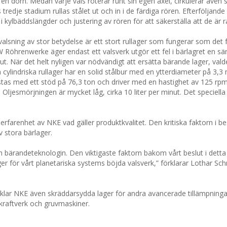
v en dorn. Medan varje vals roterar runt sin egen axel, cirkulerar även 
 tredje stadium rullas stålet ut och in i de färdiga rören. Efterföljande
i kylbäddslängder och justering av rören för att säkerställa att de är r
alsning av stor betydelse är ett stort rullager som fungerar som det
Röhrenwerke äger endast ett valsverk utgör ett fel i bärlagret en sär
 ut. När det helt nyligen var nödvändigt att ersätta bärande lager, va
 cylindriska rullager har en solid stålbur med en ytterdiameter på 3,3
stas med ett stöd på 76,3 ton och driver med en hastighet av 125 rp
ljesmörjningen är mycket låg, cirka 10 liter per minut. Det speciella
arenhet av NKE vad gäller produktkvalitet. Den kritiska faktorn i bes
 stora bärlager.
om bärandeteknologin. Den viktigaste faktorn bakom vårt beslut i detta
ger för vårt planetariska systems böjda valsverk,” förklarar Lothar Sch
vecklar NKE även skräddarsydda lager för andra avancerade tillämpning
dkraftverk och gruvmaskiner.