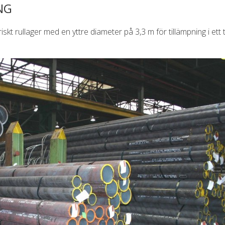
NG
riskt rullager med en yttre diameter på 3,3 m för tillämpning i ett 