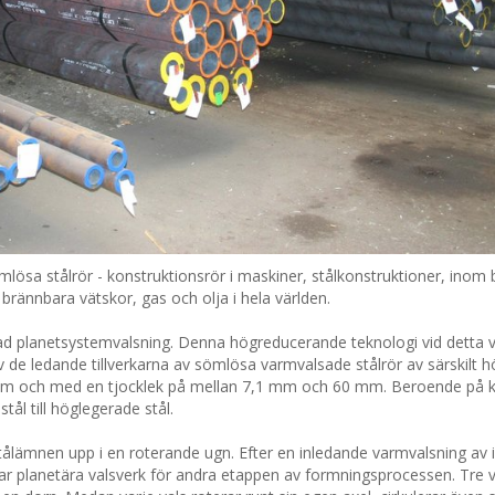
ösa stålrör - konstruktionsrör i maskiner, stålkonstruktioner, inom bi
 brännbara vätskor, gas och olja i hela världen.
lsad planetsystemvalsning. Denna högreducerande teknologi vid detta 
av de ledande tillverkarna av sömlösa varmvalsade stålrör av särskilt hö
,5 mm och med en tjocklek på mellan 7,1 mm och 60 mm. Beroende på 
tål till höglegerade stål.
stålämnen upp i en roterande ugn. Efter en inledande varmvalsning av i
rullar planetära valsverk för andra etappen av formningsprocessen. Tre 