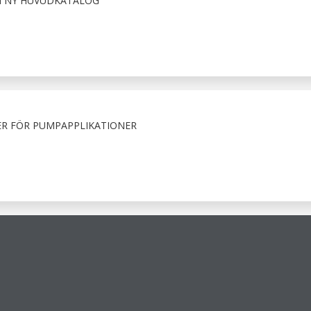
N NY HUVUDKATALOG
ER FÖR PUMPAPPLIKATIONER