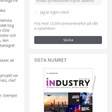
samtliga tre
aka.
Jag är ingen robot
 främsta
Följ med 13,300-prenumeranter på vårt
skilt hög
e-nyhetsbrev
lde ESW
 meter och
Skicka
m, den
 bärlagret
SISTA NUMRET
lutet att
 projekt var
mitz, chef
ar. Exempel