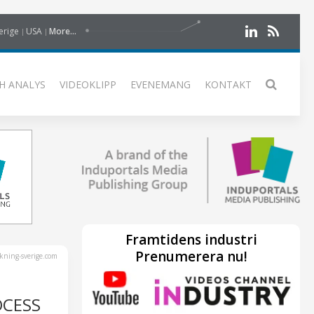
erige
USA
More...
H ANALYS
VIDEOKLIPP
EVENEMANG
KONTAKT
Framtidens industri
Prenumerera nu!
kning-sverige.com
OCESS