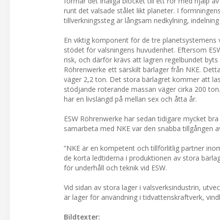
formar det ihåliga blocket till ett rör med hjälp a
runt det valsade stålet likt planeter. I formningens
tillverkningssteg är långsam nedkylning, indelning 
En viktig komponent för de tre planetsystemens v
stödet för valsningens huvudenhet. Eftersom ESW 
risk, och därför krävs att lagren regelbundet byts
Röhrenwerke ett särskilt bärlager från NKE. Detta
väger 2,2 ton. Det stora bärlagret kommer att la
stödjande roterande massan väger cirka 200 ton. O
har en livslängd på mellan sex och åtta år.
ESW Röhrenwerke har sedan tidigare mycket bra erf
samarbeta med NKE var den snabba tillgången av
”NKE är en kompetent och tillförlitlig partner in
de korta ledtiderna i produktionen av stora bärla
för underhåll och teknik vid ESW.
Vid sidan av stora lager i valsverksindustrin, ut
är lager för användning i tidvattenskraftverk, vin
Bildtexter: