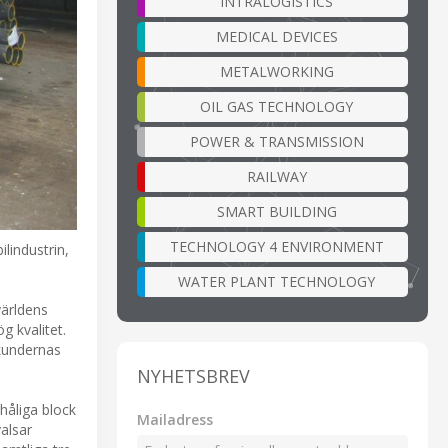
INTRALOGISTICS
MEDICAL DEVICES
METALWORKING
OIL GAS TECHNOLOGY
POWER & TRANSMISSION
RAILWAY
SMART BUILDING
TECHNOLOGY 4 ENVIRONMENT
lindustrin,
WATER PLANT TECHNOLOGY
världens
g kvalitet.
kundernas
NYHETSBREV
håliga block
Mailadress
valsar