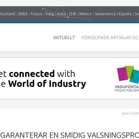
tschland
EMEA
France
Italia
India
日本
México
Sudamérica / España
Sv
AKTUELLT
FÖRDJUPADE ARTIKLAR OC
www.tillver
 GARANTERAR EN SMIDIG VALSNINGSPR