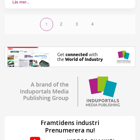
Läs mer…
2
3
4
1
Framtidens industri
Prenumerera nu!