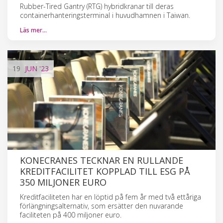
Rubber-Tired Gantry (RTG) hybridkranar till deras
containerhanteringsterminal i huvudhamnen i Taiwan.
Läs mer…
19
JUN
'23
KONECRANES TECKNAR EN RULLANDE
KREDITFACILITET KOPPLAD TILL ESG PÅ
350 MILJONER EURO
Kreditfaciliteten har en löptid på fem år med två ettåriga
förlängningsalternativ, som ersätter den nuvarande
faciliteten på 400 miljoner euro.