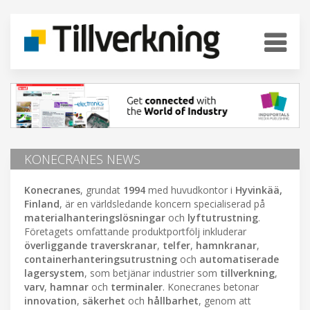
KONECRANES NEWS
Konecranes
, grundat
1994
med huvudkontor i
Hyvinkää,
Finland
, är en världsledande koncern specialiserad på
materialhanteringslösningar
och
lyftutrustning
.
Företagets omfattande produktportfölj inkluderar
överliggande traverskranar
,
telfer
,
hamnkranar
,
containerhanteringsutrustning
och
automatiserade
lagersystem
, som betjänar industrier som
tillverkning
,
varv
,
hamnar
och
terminaler
. Konecranes betonar
innovation
,
säkerhet
och
hållbarhet
, genom att