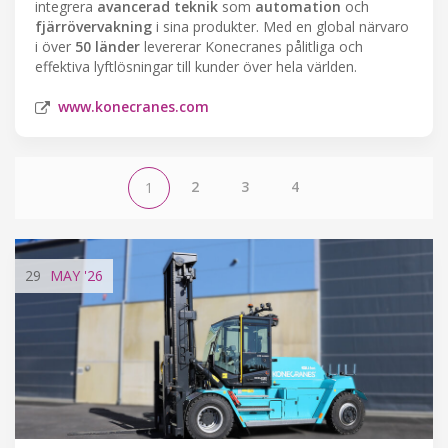
integrera
avancerad teknik
som
automation
och
fjärrövervakning
i sina produkter. Med en global närvaro
i över
50 länder
levererar Konecranes pålitliga och
effektiva lyftlösningar till kunder över hela världen.
www.konecranes.com
2
3
4
1
29
MAY
'26