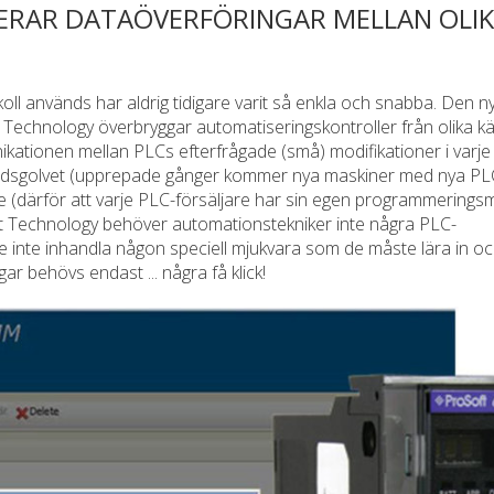
ERAR DATAÖVERFÖRINGAR MELLAN OLI
koll används har aldrig tidigare varit så enkla och snabba. Den 
chnology överbryggar automatiseringskontroller från olika kä
unikationen mellan PLCs efterfrågade (små) modifikationer i varj
tadsgolvet (upprepade gånger kommer nya maskiner med nya PL
 (därför att varje PLC-försäljare har sin egen programmeringsm
Technology behöver automationstekniker inte några PLC-
e inte inhandla någon speciell mjukvara som de måste lära in o
ar behövs endast ... några få klick!