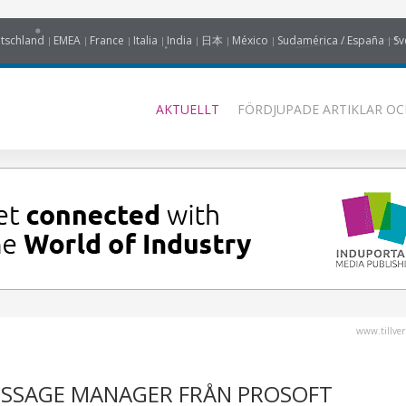
tschland
EMEA
France
Italia
India
日本
México
Sudamérica / España
Sv
AKTUELLT
FÖRDJUPADE ARTIKLAR OC
www.tillver
ESSAGE MANAGER FRÅN PROSOFT