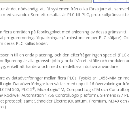
ktur är det nödvändigt att få systemen från olika försäljare att samve
med varandra. Som ett resultat är PLC-till-PLC, protokollgränssnitte
m flera områden på fabriksgolvet med anledning av dessa gränssnitt. 
al programmeringsförpackningar (åtminstone en per PLC-säljare). O
om deras PLC-källas koder.
r in till en enda placering, och den efterfrågar ingen speciell (PLC-s
nfigurering är alla gränsytsjobb gjorda från ett ställe och modulen a
tyg, enkelt att hantera och med omedelbara intuitiva användare.
 av dataöverföringar mellan flera PLCs. Fysiskt är ILX56-MM en m
lLogix. Dataöverföringar kan sättas med upp till 16 övervakningar frå
®
(SLCTM 500, PLC-5
, MicroLogixTM, CompactLogixTM och ControlLog
 av Rockwell Automation 1756 ControlLogix platform), Siemens (S7 P
net protocol) samt Schneider Electric (Quantum, Premium, M340 och 
ol).