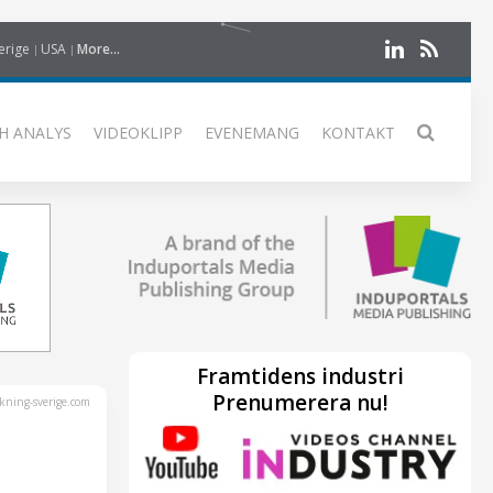
erige
USA
More...
H ANALYS
VIDEOKLIPP
EVENEMANG
KONTAKT
Framtidens industri
Prenumerera nu!
kning-sverige.com