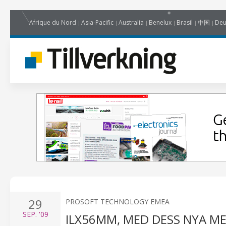
Afrique du Nord
Asia-Pacific
Australia
Benelux
Brasil
中国
Deu
29
PROSOFT TECHNOLOGY EMEA
SEP.
'09
ILX56MM, MED DESS NYA M