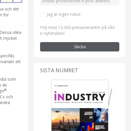
rka och det
Jag är ingen robot
n för
Följ med 13,300-prenumeranter på vårt
Dessa olika
e-nyhetsbrev
ch mycket
Skicka
pecifik)
nvänder ett
SISTA NUMRET
odul som
n de
®
ix
LCs och
andra