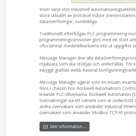
Inom varje stor industriell automatiseringsarkite
stora utbudet av protokoll måste överensstämma 
dataöverföringar, oundvikliga.
Traditionellt efterfrågas PLC-programmering ino
programmeringssessioner görs med ett stort ant
ofta lämnar maskintillverkarna inte ut uppgifter 
Message Manager drar alla dataöverföringsprocesse
mjukvara som ska stödjas och underhållas. För ko
inbyggt grafiskt webb-baserat konfigureringsverk
Message Manager agerar som en ensam insamlare
finns i chassin hos Rockwell Automation’s Contro
ledande PLC-tillverkarna: Rockwell Automation 
övervakningar via ett nätverk som är understött
andra övervakare som använder Industrial Ether
övervakare som använder Modbus TCP/IP protoc
Mer information…