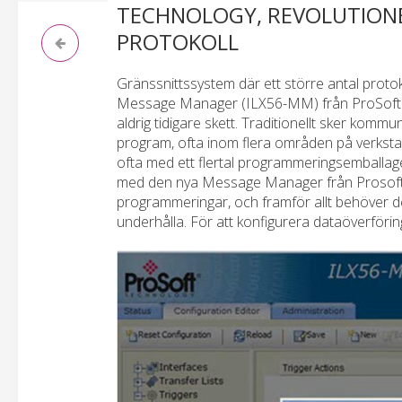
TECHNOLOGY, REVOLUTION
PROTOKOLL
Gränssnittssystem där ett större antal proto
Message Manager (ILX56-MM) från ProSoft Te
aldrig tidigare skett. Traditionellt sker komm
program, ofta inom flera områden på verks
ofta med ett flertal programmeringsemballage
med den nya Message Manager från Prosoft 
programmeringar, och framför allt behöver d
underhålla. För att konfigurera dataöverföring