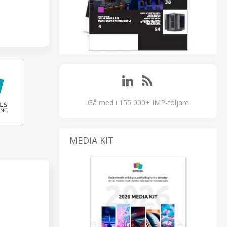
Gå med i 155 000+ IMP-följare
MEDIA KIT