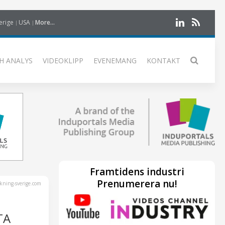
erige
USA
More...
H ANALYS
VIDEOKLIPP
EVENEMANG
KONTAKT
Framtidens industri
Prenumerera nu!
kning-sverige.com
TA