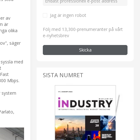
Jag är ingen robot
per av
m är
Följ med 13,300-prenumeranter på vårt
nga olika
e-nyhetsbrev
hov", säger
Skicka
e syssla med
t
SISTA NUMRET
 Fast
 300 Mbps.
r system
arlato,