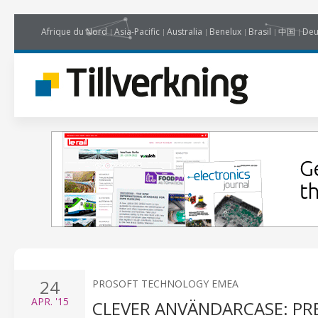
Afrique du Nord
Asia-Pacific
Australia
Benelux
Brasil
中国
Deu
24
PROSOFT TECHNOLOGY EMEA
APR.
'15
CLEVER ANVÄNDARCASE: PR