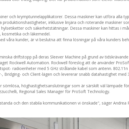
kiner och krymptunnelapplikatorer. Dessa maskiner kan utföra alla ty
a produktionshastigheter, inklusive linjära och roterande maskiner so
la hylsetiketter och säkerhetstätningar. Dessa maskiner kan hittas i må
, kosmetika och läkemedel.
d våra kunder, är vi beslutna att finna lösningar på våra kunders be
minska driftstopp på deras Sleever Machine på grund av tidskrävand
etaget Rockwell Automation. Rockwell föreslog att de använder ProSof
tspot- radioenheter med 5 GHz strålande kabel som antenn. 802.11n
, Bridging- och Client-lägen och levererar snabb datahastighet med
er sömlösa, höghastighetsanslutningar som är särskilt väl lämpade fö
zucchelli, Regional Sales Manager för ProSoft Technology.
standa och den stabila kommunikationen vi önskade", säger Andrea P