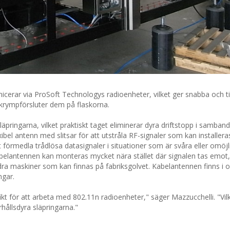
ar via ProSoft Technologys radioenheter, vilket ger snabba och tillf
 krympförsluter dem på flaskorna.
läpringarna, vilket praktiskt taget eliminerar dyra driftstopp i samba
xibel antenn med slitsar för att utstråla RF-signaler som kan installera
förmedla trådlösa datasignaler i situationer som är svåra eller omöjl
abelantennen kan monteras mycket nära stället där signalen tas emot, 
ndra maskiner som kan finnas på fabriksgolvet. Kabelantennen finns i o
ngar.
kt för att arbeta med 802.11n radioenheter," säger Mazzucchelli. "Vil
rhållsdyra släpringarna."