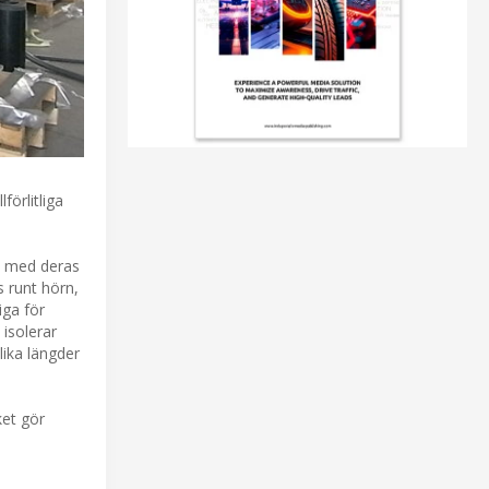
örlitliga
nd med deras
s runt hörn,
iga för
isolerar
lika längder
ket gör