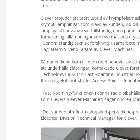
inför.
Clever erbjuder ett brett utbud av krympfoliemas
krymptillämpningar som krävs av kunden, vid olik
lämpliga att använda vid fullständiga och partiel
förpackningstillämpningar som vid mat och dryck
"Genom ständig teknisk forskning, i samarbete me
Tagliaferro Silverio, ägare av Clever Machines.
Så när en kund kom till dem med behovet av att 
att underhålla släpringar, kontaktade Clever för
Technologys 802.11n Fast Roaming Industrial Ho
Roaming Hotspot stöder Access Point-, Repeater-
"Fast Roaming-funktionen i denna radio bibehåll
som Clevers Sleever Machine", säger Andrea Maz
"Det var den utmärkta datapaket-per-sekund-pre
Electrical Division Technical Manager för Clever.