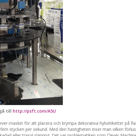
å till
http://psft.com/A5U
Sleever-maskin för att placera och krympa dekorativa hylsetiketter på f
fem stycken per sekund. Med den hastigheten inser man vilken förlus
 skadad eller trasig släpring. Det var problematiken som Clever Machin