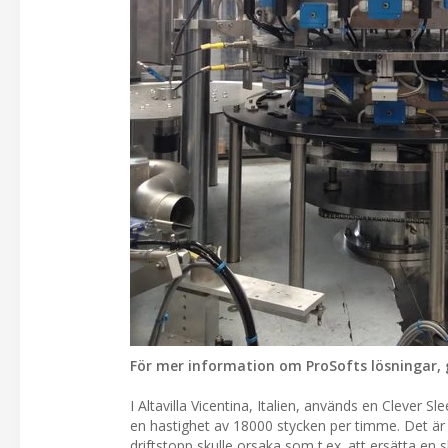
För mer information om ProSofts lösningar, g
I Altavilla Vicentina, Italien, används en Clever 
en hastighet av 18000 stycken per timme. Det är 
driftstopp skulle orsaka som t.ex. att ersätta en