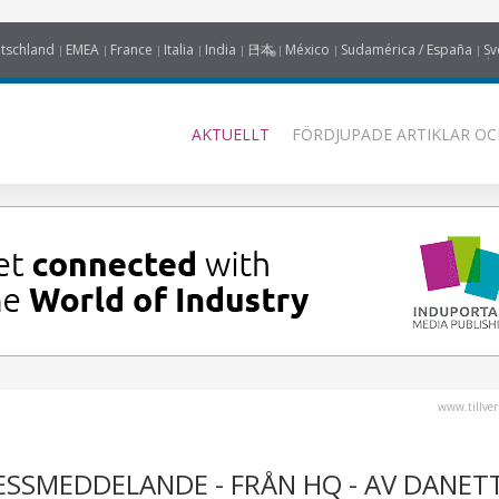
tschland
EMEA
France
Italia
India
日本
México
Sudamérica / España
Sv
AKTUELLT
FÖRDJUPADE ARTIKLAR OC
www.tillver
ESSMEDDELANDE - FRÅN HQ - AV DANET