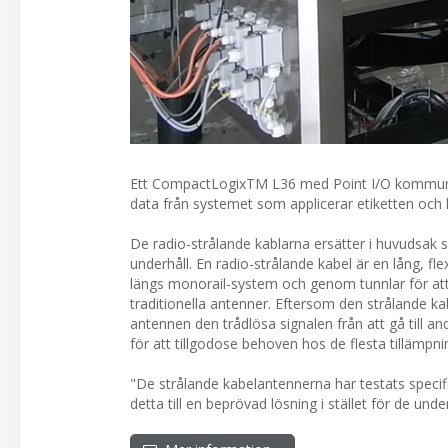
Ett CompactLogixTM L36 med Point I/O kommunicer
data från systemet som applicerar etiketten och
De radio-strålande kablarna ersätter i huvudsak s
underhåll. En radio-strålande kabel är en lång, fle
längs monorail-system och genom tunnlar för att 
traditionella antenner. Eftersom den strålande k
antennen den trådlösa signalen från att gå till a
för att tillgodose behoven hos de flesta tillämpni
"De strålande kabelantennerna har testats specifi
detta till en beprövad lösning i stället för de unde