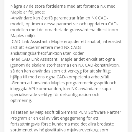
Några av de stora fördelarna med att förbinda NX med
Maple är följande:
-Användare kan återfå parametrar från en NX CAD-
modell, optimera dessa parametrar och uppdatera CAD-
modellen med de omarbetade gränsvärdena direkt inom
Maples miljö.
-CAD Link Assistant i Maple erbjuder ett snabbt, interaktivt
sätt att experimentera med NX CADs
anslutningsbarhetsfunktion utan koder.
-Med CAD Link Assistant i Maple är det enkelt att ögna
igenom de skalära storheterna i en NX CAD-konstruktion,
så den kan användas som ett verktyg för att skriftligt
hjälpa till med ens egna CAD-kompetenta arbetsfält.
-Genom att använda Maples programmeringsspråk och
inbyggda API-kommandon, kan NX-användare skapa
specialiserade verktyg för delkonfiguration och
optimering.
Tillsatsen av Maplesoft till Siemens PLM Software Partner
Program är en del av vårt engagemang för att
fortsättningsvis förse kunderna med det allra bredaste
sortimentet av högkvalitativa mjukvaruverktyg som