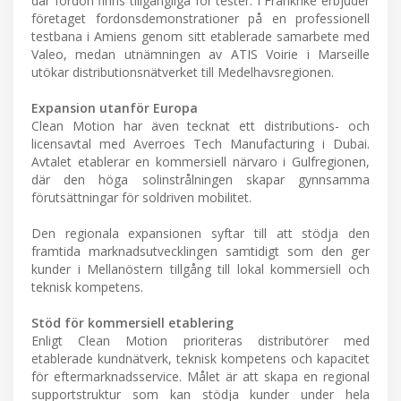
där fordon finns tillgängliga för tester. I Frankrike erbjuder
företaget fordonsdemonstrationer på en professionell
testbana i Amiens genom sitt etablerade samarbete med
Valeo, medan utnämningen av ATIS Voirie i Marseille
utökar distributionsnätverket till Medelhavsregionen.
Expansion utanför Europa
Clean Motion har även tecknat ett distributions- och
licensavtal med Averroes Tech Manufacturing i Dubai.
Avtalet etablerar en kommersiell närvaro i Gulfregionen,
där den höga solinstrålningen skapar gynnsamma
förutsättningar för soldriven mobilitet.
Den regionala expansionen syftar till att stödja den
framtida marknadsutvecklingen samtidigt som den ger
kunder i Mellanöstern tillgång till lokal kommersiell och
teknisk kompetens.
Stöd för kommersiell etablering
Enligt Clean Motion prioriteras distributörer med
etablerade kundnätverk, teknisk kompetens och kapacitet
för eftermarknadsservice. Målet är att skapa en regional
supportstruktur som kan stödja kunder under hela