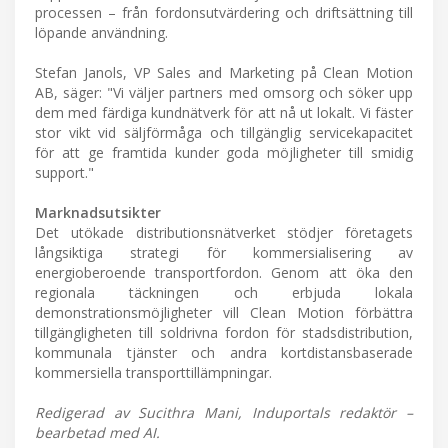
processen – från fordonsutvärdering och driftsättning till
löpande användning.
Stefan Janols, VP Sales and Marketing på Clean Motion
AB, säger: "Vi väljer partners med omsorg och söker upp
dem med färdiga kundnätverk för att nå ut lokalt. Vi fäster
stor vikt vid säljförmåga och tillgänglig servicekapacitet
för att ge framtida kunder goda möjligheter till smidig
support."
Marknadsutsikter
Det utökade distributionsnätverket stödjer företagets
långsiktiga strategi för kommersialisering av
energioberoende transportfordon. Genom att öka den
regionala täckningen och erbjuda lokala
demonstrationsmöjligheter vill Clean Motion förbättra
tillgängligheten till soldrivna fordon för stadsdistribution,
kommunala tjänster och andra kortdistansbaserade
kommersiella transporttillämpningar.
Redigerad av Sucithra Mani, Induportals redaktör –
bearbetad med AI.