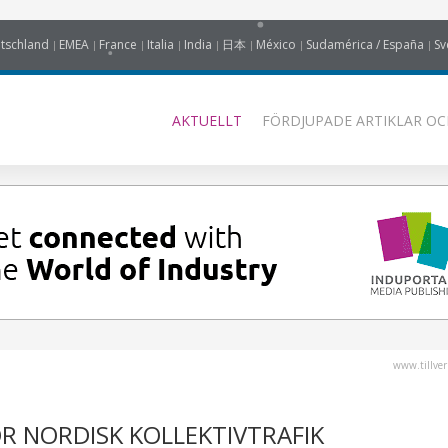
tschland
EMEA
France
Italia
India
日本
México
Sudamérica / España
Sv
AKTUELLT
FÖRDJUPADE ARTIKLAR OC
www.tillver
R NORDISK KOLLEKTIVTRAFIK