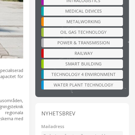
INTRALOGISTICS
MEDICAL DEVICES
METALWORKING
OIL GAS TECHNOLOGY
POWER & TRANSMISSION
RAILWAY
SMART BUILDING
ecialiserad
TECHNOLOGY 4 ENVIRONMENT
apacitet för
WATER PLANT TECHNOLOGY
khusområden,
gningsteknik
NYHETSBREV
 regionala
riskerna med
Mailadress