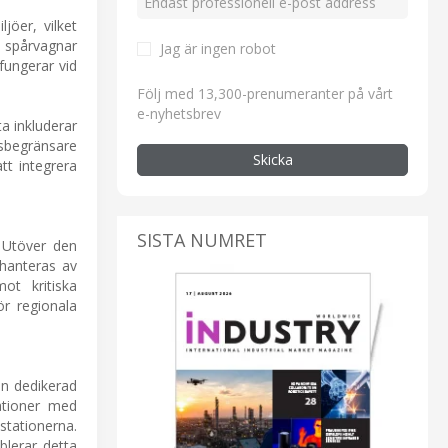
jöer, vilket
e spårvagnar
Jag är ingen robot
fungerar vid
Följ med 13,300-prenumeranter på vårt
e-nyhetsbrev
ta inkluderar
tsbegränsare
Skicka
tt integrera
SISTA NUMRET
 Utöver den
 hanteras av
ot kritiska
ör regionala
en dedikerad
ationer med
stationerna.
blerar detta