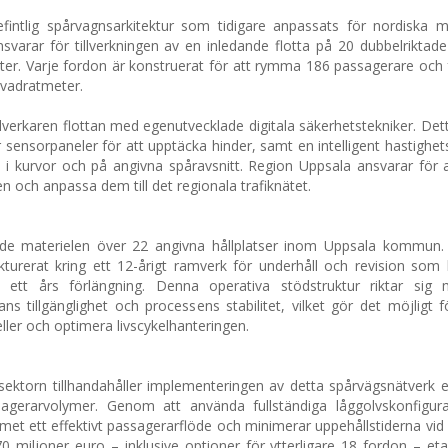
ntlig spårvagnsarkitektur som tidigare anpassats för nordiska mil
svarar för tillverkningen av en inledande flotta på 20 dubbelriktad
er. Varje fordon är konstruerat för att rymma 186 passagerare och 
kvadratmeter.
illverkaren flottan med egenutvecklade digitala säkerhetstekniker. Det
 sensorpaneler för att upptäcka hinder, samt en intelligent hastighe
 i kurvor och på angivna spåravsnitt. Region Uppsala ansvarar för a
en och anpassa dem till det regionala trafiknätet.
ande materielen över 22 angivna hållplatser inom Uppsala kommun.
ukturerat kring ett 12-årigt ramverk för underhåll och revision som
ett års förlängning. Denna operativa stödstruktur riktar sig m
s tillgänglighet och processens stabilitet, vilket gör det möjligt f
ller och optimera livscykelhanteringen.
sektorn tillhandahåller implementeringen av detta spårvägsnätverk 
agerarvolymer. Genom att använda fullständiga låggolvskonfigur
met ett effektivt passagerarflöde och minimerar uppehållstiderna vid 
70 miljoner euro – inklusive optioner för ytterligare 18 fordon – eta