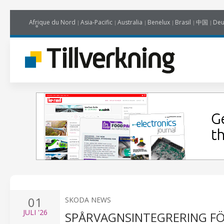
Afrique du Nord
Asia-Pacific
Australia
Benelux
Brasil
中国
Deu
01
SKODA NEWS
JULI
'26
SPÅRVAGNSINTEGRERING FÖ