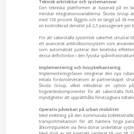
Teknisk arkitektur och systemansvar
Den tekniska plattformen är baserad på en befi
minskar integrationsvariablerna. Škoda Group an
med 100 procent låggolv och en längd på 38 met
en kontrollerad densitet på 2,5 passagerare per 
För att säkerställa systemisk säkerhet utrustar t
ett avancerat antikollisionssystem som använder
som automatiskt justerar den kinetiska effekten
dessa driftsfordon i den fysiska spårinfrastruktur
Implementering och livscykelhantering
Implementeringsfasen integrerar den nya rull
initiala fordonsleveransen är partnerskapet str
Škoda Group, vilket inkluderar en option på 
högvärdeskomponenter för att säkerställa flottan
myndigheter att upprätthålla förutsägbara tidtabe
Operativ påverkan på urban mobilitet
Med inriktning på den kommunala kollektivtrafik
transportmekanism för att hantera höga pass
åtkomstpunkter via flera dörrar underlättar syste
Med stöd av ett kontrakt värderat till upp till 2