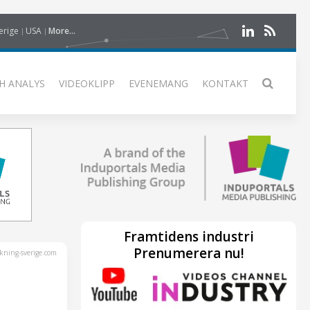
erige
USA
More...
H ANALYS
VIDEOKLIPP
EVENEMANG
KONTAKT
Framtidens industri
Prenumerera nu!
kning-sverige.com