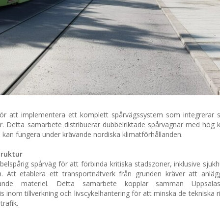
r att implementera ett komplett spårvägssystem som integrerar sp
tur. Detta samarbete distribuerar dubbelriktade spårvagnar med hög k
som kan fungera under krävande nordiska klimatförhållanden.
truktur
elspårig spårväg för att förbinda kritiska stadszoner, inklusive sju
. Att etablera ett transportnätverk från grunden kräver att anläg
ullande materiel. Detta samarbete kopplar samman Uppsalas
 inom tillverkning och livscykelhantering för att minska de tekniska 
rafik.