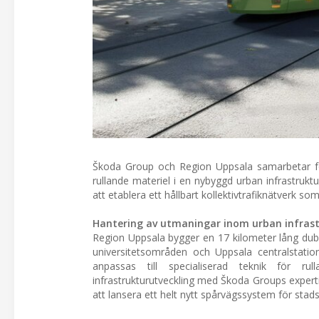
Škoda Group och Region Uppsala samarbetar fö
rullande materiel i en nybyggd urban infrastruk
att etablera ett hållbart kollektivtrafiknätverk 
Hantering av utmaningar inom urban infras
Region Uppsala bygger en 17 kilometer lång dubb
universitetsområden och Uppsala centralstation
anpassas till specialiserad teknik för r
infrastrukturutveckling med Škoda Groups expertis
att lansera ett helt nytt spårvägssystem för stadst