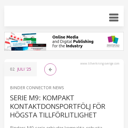
www.tillverkning-sverige.com
02
JULI
'25
BINDER CONNECTOR NEWS
SERIE M9: KOMPAKT
KONTAKTDONSPORTFÖLJ FÖR
HÖGSTA TILLFÖRLITLIGHET
Binders M9-serie erbjuder kompakta, robusta