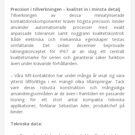
Precision i tillverkningen – kvalitet in i minsta detalj
Tillverkningen av dessa miniatyriserade
kontaktdonskomponenter kräver högsta precision. binder
använder automatiserade processer med exakt
anpassade toleranser samt noggrann kvalitetskontroll.
Både elektriska och mekaniska egenskaper testas
omfattande. Det sedan decennier beprövade
tätningskonceptet för IP67 är än idag ett centralt
kvalitetsmärke för serien och garanterar säker funktion
även under krävande förhållanden.
– Våra M9-kontaktdon har under många år visat sig vara
ytterst tillförlitliga i en mängd olika tillämpningar. Tack
vare deras robusta konstruktion och mångsidiga
användningsområden är de även i framtiden en passande
lösning för ett stort antal kompakta tekniska
applikationer, förklarar Sebastian Ader, produktchef på
binder.
Tekniska data: