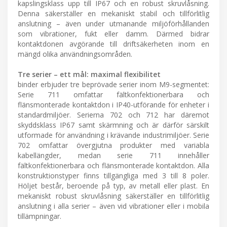
kapslingsklass upp till IP67 och en robust skruvlåsning.
Denna säkerställer en mekaniskt stabil och tillförlitlig
anslutning – även under utmanande miljöförhållanden
som vibrationer, fukt eller damm. Därmed bidrar
kontaktdonen avgörande till driftsäkerheten inom en
mängd olika användningsområden.
Tre serier – ett mål: maximal flexibilitet
binder erbjuder tre beprövade serier inom M9-segmentet:
Serie 711 omfattar fältkonfektionerbara och
flänsmonterade kontaktdon i IP40-utförande för enheter i
standardmiljöer. Serierna 702 och 712 har däremot
skyddsklass IP67 samt skärmning och är därför särskilt
utformade för användning i krävande industrimiljöer. Serie
702 omfattar övergjutna produkter med variabla
kabellängder, medan serie 711 innehåller
fältkonfektionerbara och flänsmonterade kontaktdon. Alla
konstruktionstyper finns tillgängliga med 3 till 8 poler.
Höljet består, beroende på typ, av metall eller plast. En
mekaniskt robust skruvlåsning säkerställer en tillförlitlig
anslutning i alla serier – även vid vibrationer eller i mobila
tillämpningar.