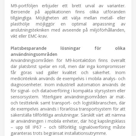
M9-portföljen erbjuder ett brett urval av varianter.
Beroende på applikationen finns olika utföranden
tillgängliga. Möjligheten att välja mellan metall- eller
plasthölje möjliggör en optimal anpassning av
anslutningstekniken med avseende på miljöförhållanden,
vikt eller EMC-krav.
Platsbesparande lösningar för olika
användningsområden
Användningsområden för M9-kontaktdon finns överallt
där platsbrist spelar en roll, men där inga kompromisser
får göras vad gäller kvalitet och säkerhet. Inom
medicinteknik används de exempelvis i mobila analys- och
diagnosenheter. Inom industriell automation används de
för signal- och dataöverföring i kompakta styrsystem eller
sensorsystem. Ytterligare användningsområden är mät-
och testteknik samt transport- och logistikbranschen, där
de exempelvis används i förarlösa transportsystem för att
säkerställa tillförlitliga anslutningar. Särskilt värt att nämna
är användningen i mobila enheter, där hög kapslingsklass
– upp till IP67 – och tillförlitlig signalöverföring måste
garanteras trots begränsat installationsutrymme.