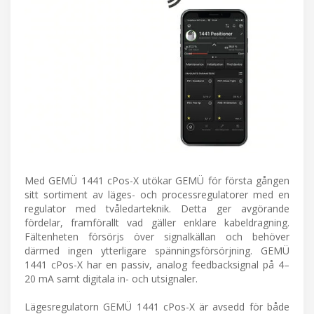
Med GEMÜ 1441 cPos-X utökar GEMÜ för första gången
sitt sortiment av läges- och processregulatorer med en
regulator med tvåledarteknik. Detta ger avgörande
fördelar, framförallt vad gäller enklare kabeldragning.
Fältenheten försörjs över signalkällan och behöver
därmed ingen ytterligare spänningsförsörjning. GEMÜ
1441 cPos-X har en passiv, analog feedbacksignal på 4–
20 mA samt digitala in- och utsignaler.
Lägesregulatorn GEMÜ 1441 cPos-X är avsedd för både