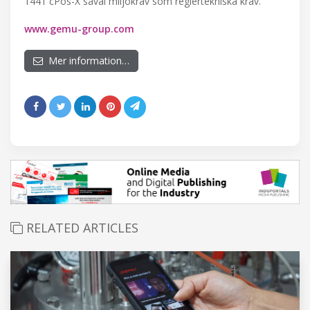
1441 cPos-X såväl miljökrav som reglertekniska krav.
www.gemu-group.com
Mer information…
RELATED ARTICLES