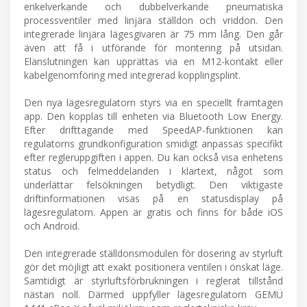
enkelverkande och dubbelverkande pneumatiska
processventiler med linjära ställdon och vriddon. Den
integrerade linjära lägesgivaren är 75 mm lång. Den går
även att få i utförande för montering på utsidan.
Elanslutningen kan upprättas via en M12-kontakt eller
kabelgenomföring med integrerad kopplingsplint.
Den nya lägesregulatorn styrs via en speciellt framtagen
app. Den kopplas till enheten via Bluetooth Low Energy.
Efter drifttagande med SpeedAP-funktionen kan
regulatorns grundkonfiguration smidigt anpassas specifikt
efter regleruppgiften i appen. Du kan också visa enhetens
status och felmeddelanden i klartext, något som
underlättar felsökningen betydligt. Den viktigaste
driftinformationen visas på en statusdisplay på
lägesregulatorn. Appen är gratis och finns för både iOS
och Android.
Den integrerade ställdonsmodulen för dosering av styrluft
gör det möjligt att exakt positionera ventilen i önskat läge.
Samtidigt är styrluftsförbrukningen i reglerat tillstånd
nästan noll. Därmed uppfyller lägesregulatorn GEMÜ