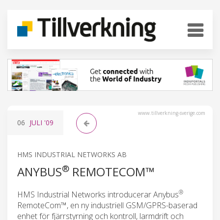
www.tillverkning-sverige.com
06
JULI
'09
HMS INDUSTRIAL NETWORKS AB
®
ANYBUS
REMOTECOM™
®
HMS Industrial Networks introducerar Anybus
RemoteCom™, en ny industriell GSM/GPRS-baserad
enhet för fjärrstyrning och kontroll, larmdrift och