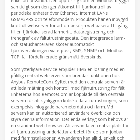
enkel att använda. Den uppför sig som en Modbus-brygga
samtidigt som den ger åtkomst till fjärrkontroll av
periodiska enheter över Ethernet, Internet LANs
GSM/GPRS och telefonmodem. Produkten har en inbyggd
kraftfull webserver för att ombesörja webbaserad tillgång
till en fjärrlokaliserad larmdrift, dataregistrering och
trendgrafik av fältutrustningsdata. Den integrerade larm-
och statushanteraren sköter automatiskt
fjärrövervakningen via e-post, SMS, SNMP och Modbus
TCP ifall fördefinierade gränsmått överskrids.
Som ytterligare service erbjuder HMS en lösning med en
pålitlig central webserver som breddar funktionen hos
Anybus RemoteCom. Syftet med den centrala servern är
att leda mätning och kontroll med fjärrutrustning för fält.
Enheterna hos RemoteCom är kopplade till den centrala
servern för att synliggöra kritiska data i utrustningen, som
exempelvis inloggade parameterdata och larm. Vid
servern kan en auktoriserad användare överblicka och
styra denna information. Det enda verktyg som behövs är
en standard web-browser. Att använda en central plats för
all fjärrutrustning underlättar arbetet för de som jobbar
med fjärrinstallationer. Användaren kan alltid, enkelt och