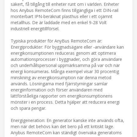
säkert, få tillgång till enheter runt om i världen. Enheter
hos Anybus RemoteCom finns tillgängliga i ett DIN-rail
monterbart IPN-beräknat plasthus eller i ett ojämnt
metallhus. De är laddade med en enkel 9-28 Volt
industriell energitillförsel.
Typiska produkter för AnyBus RemoteCom är:
Energiprodukter: För byggnadsägare eller -användare kan
energikonsumptionen reduceras genom att optimera
automationsprocesser i byggnader, och göra användare
och underhållspersonal uppmärksamma på var och när
energi konsumeras. Många exempel visar 30 procentig
minskning av energikonsumption när denna metod
används. Lösningarna med fjärrstyrningar samlar
energiinformation och förser användaren med
lättförståeliga rapporter om energikonsumptionens
mönster i en process. Detta hjälper att reducera energi
och spara pengar.
Energigeneration: En generator kanske inte används ofta,
men när det behövs kan det bero på ett kritiskt läge.
Anybus RemoteCom kan ständigt övervaka generatorns