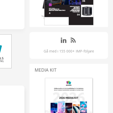
Gå med i 155 000+ IMP-följare
MEDIA KIT