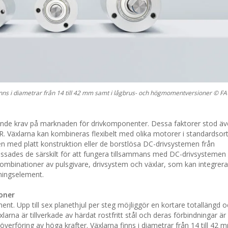
r finns i diametrar från 14 till 42 mm samt i lågbrus- och högmomentversioner ©
äggande krav på marknaden för drivkomponenter. Dessa faktorer stod äv
. Växlarna kan kombineras flexibelt med olika motorer i standardsor
n med platt konstruktion eller de borstlösa DC-drivsystemen från
ssades de särskilt för att fungera tillsammans med DC-drivsystemen
ombinationer av pulsgivare, drivsystem och växlar, som kan integre
ningselement.
oner
ent. Upp till sex planethjul per steg möjliggör en kortare totallängd
rna är tillverkade av härdat rostfritt stål och deras förbindningar är
ig överföring av höga krafter. Växlarna finns i diametrar från 14 till 42