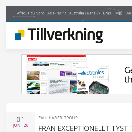
Afrique du Nord
Asia-Pacific
Australia
Benelux
Brasil
中国
Deu
01
FAULHABER GROUP
JUNI
'26
FRÅN EXCEPTIONELLT TYST 