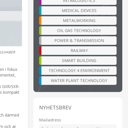
INTRALOGISTICS
MEDICAL DEVICES
METALWORKING
OIL GAS TECHNOLOGY
POWER & TRANSMISSION
RAILWAY
 FAULHABER
SMART BUILDING
en i fokus
TECHNOLOGY 4 ENVIRONMENT
timentet,
WATER PLANT TECHNOLOGY
 i GXR/SXR-
ras kompakt
NYHETSBREV
 och därmed
Mailadress
 mm och är