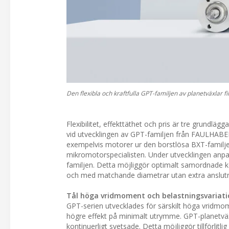
Den flexibla och kraftfulla GPT-familjen av planetväxla
Flexibilitet, effekttäthet och pris är tre grundl
vid utvecklingen av GPT-familjen från FAULHABER
exempelvis motorer ur den borstlösa BXT-familje
mikromotorspecialisten. Under utvecklingen anpa
familjen. Detta möjliggör optimalt samordnade k
och med matchande diametrar utan extra anslut
Tål höga vridmoment och belastningsvariati
GPT-serien utvecklades för särskilt höga vridmom
högre effekt på minimalt utrymme. GPT-planetväxla
kontinuerligt svetsade. Detta möjliggör tillförlitl