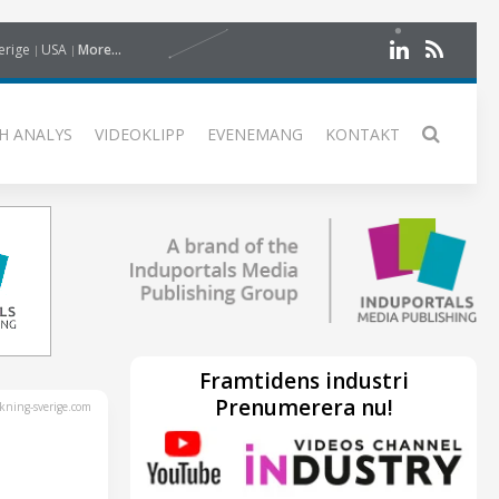
erige
USA
More...
H ANALYS
VIDEOKLIPP
EVENEMANG
KONTAKT
Framtidens industri
Prenumerera nu!
kning-sverige.com