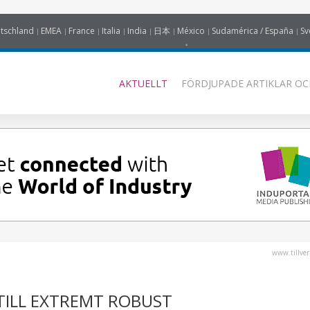
tschland
EMEA
France
Italia
India
日本
México
Sudamérica / España
Sv
AKTUELLT
FÖRDJUPADE ARTIKLAR OC
www.tillver
TILL EXTREMT ROBUST