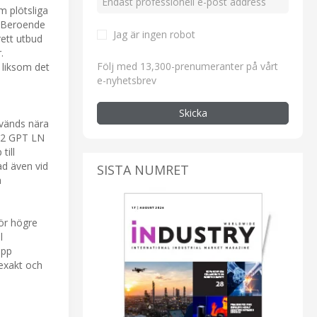
m plötsliga
. Beroende
Jag är ingen robot
rett utbud
.
Följ med 13,300-prenumeranter på vårt
 liksom det
e-nyhetsbrev
Skicka
nvänds nära
 32 GPT LN
till
ad även vid
SISTA NUMRET
a
ör högre
l
opp
 exakt och