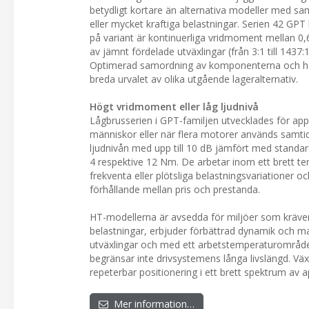
betydligt kortare än alternativa modeller med sa
eller mycket kraftiga belastningar. Serien 42 GP
på variant är kontinuerliga vridmoment mellan 0,
av jämnt fördelade utväxlingar (från 3:1 till 1437:
Optimerad samordning av komponenterna och högpr
breda urvalet av olika utgående lageralternativ.
Högt vridmoment eller låg ljudnivå
Lågbrusserien i GPT-familjen utvecklades för app
människor eller när flera motorer används samti
ljudnivån med upp till 10 dB jämfört med standard
4 respektive 12 Nm. De arbetar inom ett brett te
frekventa eller plötsliga belastningsvariationer
förhållande mellan pris och prestanda.
HT-modellerna är avsedda för miljöer som kräve
belastningar, erbjuder förbättrad dynamik och max
utväxlingar och med ett arbetstemperaturområde 
begränsar inte drivsystemens långa livslängd. Väx
repeterbar positionering i ett brett spektrum av a
Mer information…