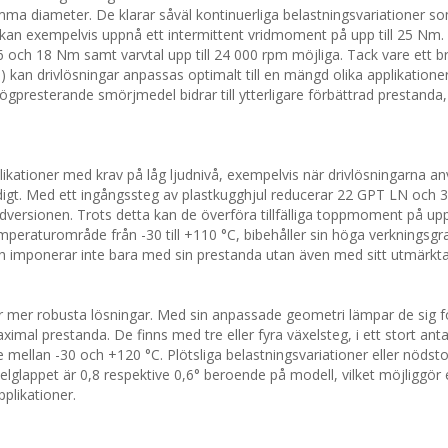
mma diameter. De klarar såväl kontinuerliga belastningsvariationer so
T kan exempelvis uppnå ett intermittent vridmoment på upp till 25 Nm
6 och 18 Nm samt varvtal upp till 24 000 rpm möjliga. Tack vare ett b
1) kan drivlösningar anpassas optimalt till en mängd olika applikationer
esterande smörjmedel bidrar till ytterligare förbättrad prestanda,
likationer med krav på låg ljudnivå, exempelvis när drivlösningarna a
digt. Med ett ingångssteg av plastkugghjul reducerar 22 GPT LN och
versionen. Trots detta kan de överföra tillfälliga toppmoment på upp 
mperaturområde från -30 till +110 °C, bibehåller sin höga verkningsgr
 och imponerar inte bara med sin prestanda utan även med sitt utmärkt
r mer robusta lösningar. Med sin anpassade geometri lämpar de sig f
imal prestanda. De finns med tre eller fyra växelsteg, i ett stort anta
mellan -30 och +120 °C. Plötsliga belastningsvariationer eller nödst
elglappet är 0,8 respektive 0,6° beroende på modell, vilket möjliggör
pplikationer.