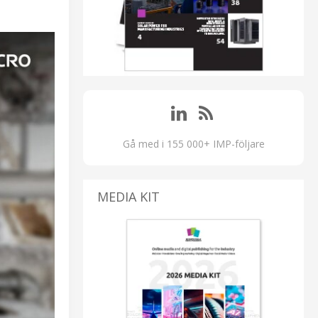
Gå med i 155 000+ IMP-följare
MEDIA KIT