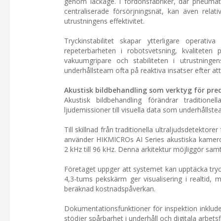
genom läckage. I fordonsfabriker, där pneumatis
centraliserade försörjningsnät, kan även rela
utrustningens effektivitet.
Tryckinstabilitet skapar ytterligare operat
repeterbarheten i robotsvetsning, kvaliteten 
vakuumgripare och stabiliteten i utrustninge
underhållsteam ofta på reaktiva insatser efter att 
Akustisk bildbehandling som verktyg för pred
Akustisk bildbehandling förändrar tradition
ljudemissioner till visuella data som underhållst
Till skillnad från traditionella ultraljudsdetekto
använder HIKMICROs AI Series akustiska kamero
2 kHz till 96 kHz. Denna arkitektur möjliggör samti
Företaget uppger att systemet kan upptäcka tryc
4,3-tums pekskärm ger visualisering i realtid, 
beräknad kostnadspåverkan.
Dokumentationsfunktioner för inspektion inklude
stödjer spårbarhet i underhåll och digitala arbets