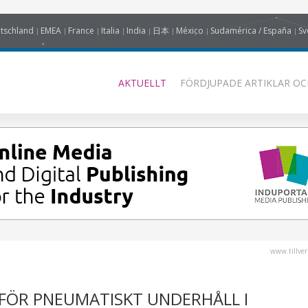
tschland
EMEA
France
Italia
India
日本
México
Sudamérica / España
Sv
AKTUELLT
FÖRDJUPADE ARTIKLAR OC
www.tillver
 FÖR PNEUMATISKT UNDERHÅLL I