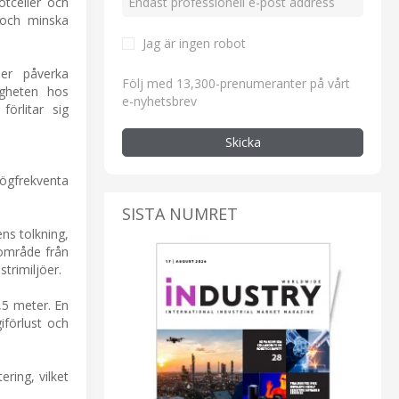
otceller och
 och minska
Jag är ingen robot
ser påverka
Följ med 13,300-prenumeranter på vårt
ligheten hos
e-nyhetsbrev
örlitar sig
Skicka
ögfrekventa
SISTA NUMRET
ens tolkning,
sområde från
strimiljöer.
,5 meter. En
iförlust och
ring, vilket