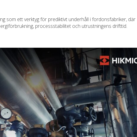
 som ett verktyg för prediktivt underhåll i fordonsfabriker, där
nergiförbrukning, processstabilitet och utrustningens drifttid.