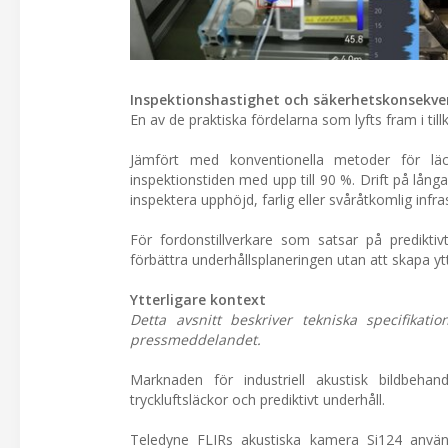
Inspektionshastighet och säkerhetskonsekve
En av de praktiska fördelarna som lyfts fram i till
Jämfört med konventionella metoder för läc
inspektionstiden med upp till 90 %. Drift på lång
inspektera upphöjd, farlig eller svåråtkomlig infra
För fordonstillverkare som satsar på prediktiv
förbättra underhållsplaneringen utan att skapa yt
Ytterligare kontext
Detta avsnitt beskriver tekniska specifikat
pressmeddelandet.
Marknaden för industriell akustisk bildbeha
tryckluftsläckor och prediktivt underhåll.
Teledyne FLIRs akustiska kamera Si124 använd