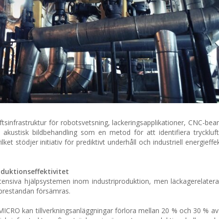
tsinfrastruktur för robotsvetsning, lackeringsapplikationer, CNC-bea
akustisk bildbehandling som en metod för att identifiera tryckluf
et stödjer initiativ för prediktivt underhåll och industriell energieffe
duktionseffektivitet
ntensiva hjälpsystemen inom industriproduktion, men läckagerelatera
a prestandan försämras.
ICRO kan tillverkningsanläggningar förlora mellan 20 % och 30 % av s