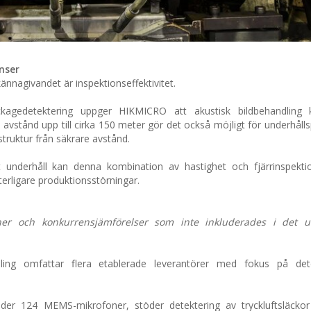
nser
kännagivandet är inspektionseffektivitet.
kagedetektering uppger HIKMICRO att akustisk bildbehandling
a avstånd upp till cirka 150 meter gör det också möjligt för underhåll
struktur från säkrare avstånd.
t underhåll kan denna kombination av hastighet och fjärrinspekti
terligare produktionsstörningar.
ioner och konkurrensjämförelser som inte inkluderades i det u
ndling omfattar flera etablerade leverantörer med fokus på det
er 124 MEMS-mikrofoner, stöder detektering av tryckluftsläckor 