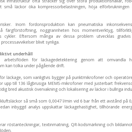
k infrastruktur ofta sträcker sig över stora produktionshallar, rob
tivt små läckor öka kompressorbelastningen, höja elförbrukningen
iva risker. Inom fordonsproduktion kan pneumatiska inkonsekven
på färgförstoftning, noggrannheten hos momentverktyg, tillförlit
ns cykler. Eftersom många av dessa problem utvecklas gradvis f
processavvikelser blivit synliga.
iktivt underhåll
ella arbetsflöden för läckagedetektering genom att omvandla h
eam kan tolka under pågående drift.
rer för läckage, som vanligtvis bygger på punktmikrofoner och operatör
r upp till 136 lågbrusiga MEMS-mikrofoner med justerbart frekven
dig bred akustisk övervakning och lokalisering av läckor i bullriga indu
kluftsläckor så små som 0,0047 l/min vid 6 bar från ett avstånd på 0
medan inbyggd analys uppskattar läckagehastighet, tillhörande energ
rar röstanteckningar, textinmatning, QR-kodsmärkning och bildannote
flöden.