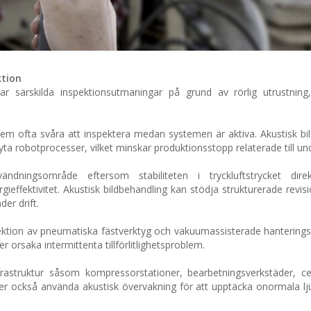
ktion
ar särskilda inspektionsutmaningar på grund av rörlig utrustning
em ofta svåra att inspektera medan systemen är aktiva. Akustisk bi
ryta robotprocesser, vilket minskar produktionsstopp relaterade till und
ndningsområde eftersom stabiliteten i tryckluftstrycket dire
ieffektivitet. Akustisk bildbehandling kan stödja strukturerade revi
der drift.
pektion av pneumatiska fästverktyg och vakuumassisterade hantering
r orsaka intermittenta tillförlitlighetsproblem.
frastruktur såsom kompressorstationer, bearbetningsverkstäder, ce
ser också använda akustisk övervakning för att upptäcka onormala lj