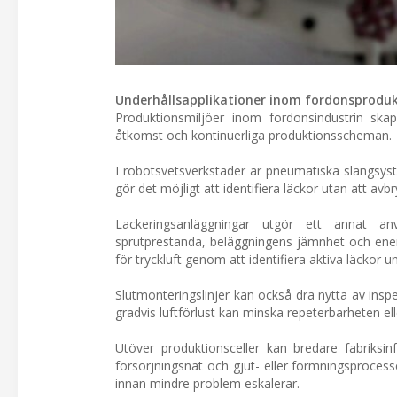
Underhållsapplikationer inom fordonsprodu
Produktionsmiljöer inom fordonsindustrin skap
åtkomst och kontinuerliga produktionsscheman.
I robotsvetsverkstäder är pneumatiska slangsyst
gör det möjligt att identifiera läckor utan att avb
Lackeringsanläggningar utgör ett annat anvä
sprutprestanda, beläggningens jämnhet och energ
för tryckluft genom att identifiera aktiva läckor un
Slutmonteringslinjer kan också dra nytta av ins
gradvis luftförlust kan minska repeterbarheten elle
Utöver produktionsceller kan bredare fabriksin
försörjningsnät och gjut- eller formningsproces
innan mindre problem eskalerar.