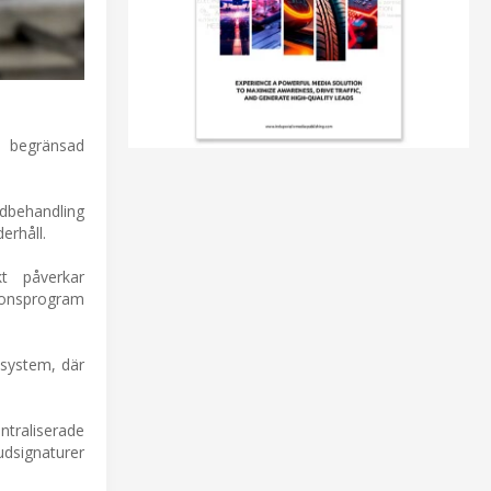
, begränsad
ldbehandling
erhåll.
kt påverkar
sionsprogram
ssystem, där
ntraliserade
udsignaturer