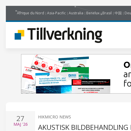
Afrique du Nord
Asia-Pacific
Australia
Benelux
Brasil
中国
Deu
27
HIKMICRO NEWS
MAJ
'26
AKUSTISK BILDBEHANDLING