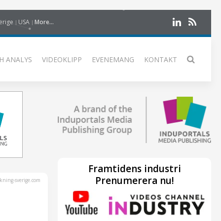
erige
USA
More...
H ANALYS
VIDEOKLIPP
EVENEMANG
KONTAKT
Framtidens industri
Prenumerera nu!
kning-sverige.com