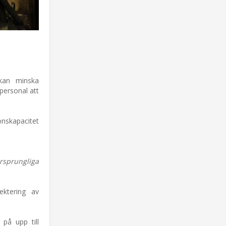
 kan minska
spersonal att
onskapacitet
rsprungliga
ektering av
på upp till