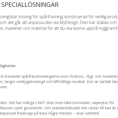
 SPECIALLÖSNINGAR
ingsbar lösning för spårfräsning, konstruerad för verklig produ
 och det går att anpassa den via MyDesign. Den har stabila och
her, maskiner och material för att du ska kunna uppnå noggrann
ligheten
mest krävande spårfräsutmaningarna inom fordons-, flyg- och maskinin
, längre verktygslivslängd och tillförlitliga resultat. Den är särskilt läm
oner.
aden. Det har många LNKT-skär med olika hörnradier, wiperytor för
lklasser samt geometrier. Om standardutbudet inte räcker till kan du
lanpassad fräskropp på bara några minuter – utan väntetid.