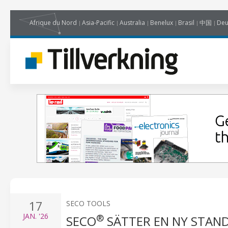
Afrique du Nord
Asia-Pacific
Australia
Benelux
Brasil
中国
Deu
17
SECO TOOLS
JAN.
'26
®
SECO
SÄTTER EN NY STAND