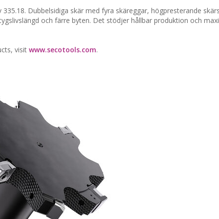
av 335.18. Dubbelsidiga skär med fyra skäreggar, högpresterande skär
rktygslivslängd och färre byten. Det stödjer hållbar produktion och ma
cts, visit
www.secotools.com
.