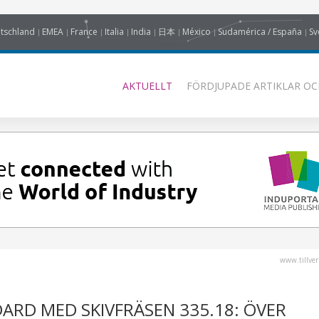
tschland
EMEA
France
Italia
India
日本
México
Sudamérica / España
Sv
AKTUELLT
FÖRDJUPADE ARTIKLAR OC
www.tillver
ARD MED SKIVFRÄSEN 335.18: ÖVER