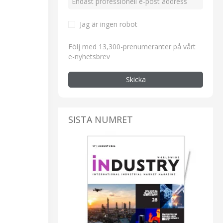
Jag är ingen robot
Följ med 13,300-prenumeranter på vårt
e-nyhetsbrev
Skicka
SISTA NUMRET