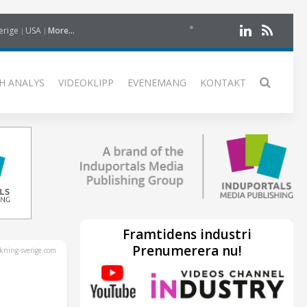
erige
USA
More...
H ANALYS
VIDEOKLIPP
EVENEMANG
KONTAKT
Framtidens industri
Prenumerera nu!
kning-sverige.com