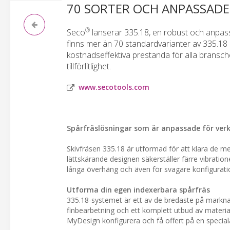
70 SORTER OCH ANPASSADE
®
Seco
lanserar 335.18, en robust och anpassn
finns mer än 70 standardvarianter av 335.18
kostnadseffektiva prestanda för alla bransc
tillförlitlighet.
www.secotools.com
Spårfräslösningar som är anpassade för verk
Skivfräsen 335.18 är utformad för att klara de 
lättskärande designen säkerställer färre vibrationer
långa överhäng och även för svagare konfigurati
Utforma din egen indexerbara spårfräs
335.18-systemet är ett av de bredaste på markn
finbearbetning och ett komplett utbud av materia
MyDesign konfigurera och få offert på en specia