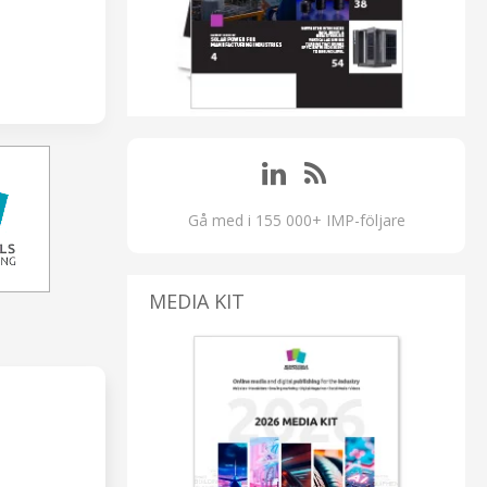
Gå med i 155 000+ IMP-följare
MEDIA KIT