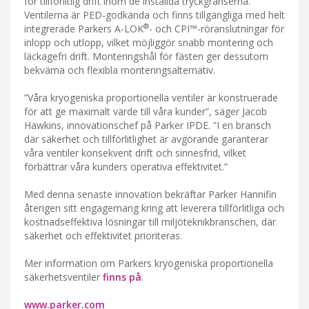
för tillförlitlig drift inom de inställda tryckgränserna.
Ventilerna är PED-godkända och finns tillgängliga med helt
®
integrerade Parkers A-LOK
- och CPI™-röranslutningar för
inlopp och utlopp, vilket möjliggör snabb montering och
läckagefri drift. Monteringshål för fästen ger dessutom
bekväma och flexibla monteringsalternativ.
”Våra kryogeniska proportionella ventiler är konstruerade
för att ge maximalt värde till våra kunder”, säger Jacob
Hawkins, innovationschef på Parker IPDE. ”I en bransch
där säkerhet och tillförlitlighet är avgörande garanterar
våra ventiler konsekvent drift och sinnesfrid, vilket
förbättrar våra kunders operativa effektivitet.”
Med denna senaste innovation bekräftar Parker Hannifin
återigen sitt engagemang kring att leverera tillförlitliga och
kostnadseffektiva lösningar till miljöteknikbranschen, där
säkerhet och effektivitet prioriteras.
Mer information om Parkers kryogeniska proportionella
säkerhetsventiler
finns på
.
www.parker.com