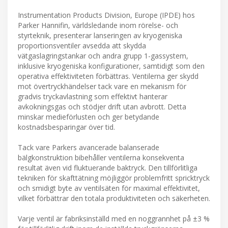
Instrumentation Products Division, Europe (IPDE) hos
Parker Hannifin, världsledande inom rörelse- och
styrteknik, presenterar lanseringen av kryogeniska
proportionsventiler avsedda att skydda
vätgaslagringstankar och andra grupp 1-gassystem,
inklusive kryogeniska konfigurationer, samtidigt som den
operativa effektiviteten förbättras. Ventilerna ger skydd
mot övertryckhändelser tack vare en mekanism för
gradvis tryckavlastning som effektivt hanterar
avkokningsgas och stödjer drift utan avbrott. Detta
minskar medieförlusten och ger betydande
kostnadsbesparingar över tid.
Tack vare Parkers avancerade balanserade
bälgkonstruktion bibehåller ventilerna konsekventa
resultat även vid fluktuerande baktryck. Den tillförlitliga
tekniken för skafttätning möjliggör problemfritt spricktryck
och smidigt byte av ventilsäten för maximal effektivitet,
vilket förbättrar den totala produktiviteten och säkerheten.
Varje ventil är fabriksinställd med en noggrannhet på ±3 %