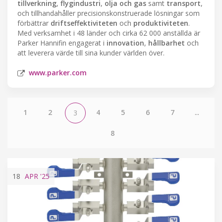
tillverkning
,
flygindustri
,
olja och gas
samt
transport
,
och tillhandahåller precisionskonstruerade lösningar som
förbättrar
driftseffektiviteten
och
produktiviteten
.
Med verksamhet i 48 länder och cirka 62 000 anställda är
Parker Hannifin engagerat i
innovation
,
hållbarhet
och
att leverera värde till sina kunder världen över.
www.parker.com
1
2
4
5
6
7
...
3
8
18
APR
'25