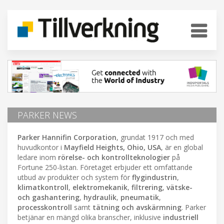
PARKER NEWS
Parker Hannifin Corporation
, grundat 1917 och med
huvudkontor i
Mayfield Heights, Ohio, USA
, är en global
ledare inom
rörelse- och kontrollteknologier
på
Fortune 250-listan. Företaget erbjuder ett omfattande
utbud av produkter och system för
flygindustrin
,
klimatkontroll
,
elektromekanik
,
filtrering
,
vätske-
och gashantering
,
hydraulik
,
pneumatik
,
processkontroll
samt
tätning och avskärmning
. Parker
betjänar en mängd olika branscher, inklusive
industriell