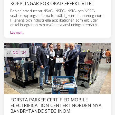
KOPPLINGAR FÖR ÖKAD EFFEKTIVITET
Parker introducerar NSAC-, NSEC-, NSIC- och NSSC-
snabbkopplingsserierna för pålitlig värmehantering inom
IT, energi och industriella applikationer, som erbjuder
enkel integration och trycksatta anslutningsalternativ.
Läs mer…
07
OCT
'24
FÖRSTA PARKER CERTIFIED MOBILE
ELECTRIFICATION CENTER I NORDEN NYA
BANBRYTANDE STEG INOM