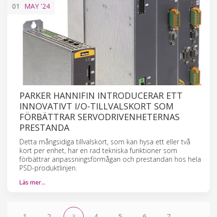
01
MAY
'24
PARKER HANNIFIN INTRODUCERAR ETT
INNOVATIVT I/O-TILLVALSKORT SOM
FÖRBÄTTRAR SERVODRIVENHETERNAS
PRESTANDA
Detta mångsidiga tillvalskort, som kan hysa ett eller två
kort per enhet, har en rad tekniska funktioner som
förbättrar anpassningsförmågan och prestandan hos hela
PSD-produktlinjen.
Läs mer…
1
2
4
5
6
7
...
3