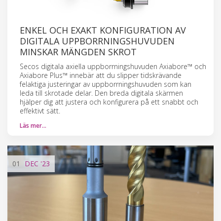
ENKEL OCH EXAKT KONFIGURATION AV
DIGITALA UPPBORRNINGSHUVUDEN
MINSKAR MÄNGDEN SKROT
Secos digitala axiella uppborrningshuvuden Axiabore™ och
Axiabore Plus™ innebär att du slipper tidskrävande
felaktiga justeringar av uppborrningshuvuden som kan
leda till skrotade delar. Den breda digitala skärmen
hjälper dig att justera och konfigurera på ett snabbt och
effektivt sätt.
Läs mer…
01
DEC
'23