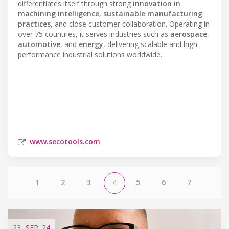
differentiates itself through strong
innovation in
machining intelligence
,
sustainable manufacturing
practices
, and close customer collaboration. Operating in
over 75 countries, it serves industries such as
aerospace
,
automotive
, and
energy
, delivering scalable and high-
performance industrial solutions worldwide.
www.secotools.com
1
2
3
5
6
7
4
23
SEP
'24