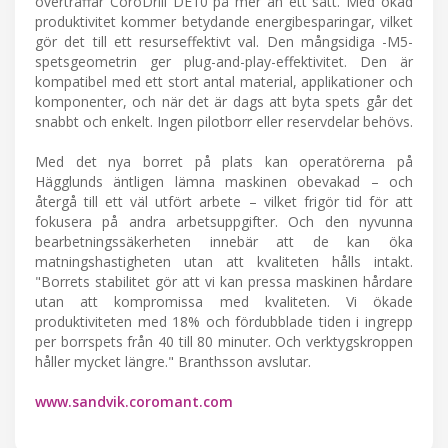
överträffar CoroDrill DE10 på mer än ett sätt. Med ökad
produktivitet kommer betydande energibesparingar, vilket
gör det till ett resurseffektivt val. Den mångsidiga -M5-
spetsgeometrin ger plug-and-play-effektivitet. Den är
kompatibel med ett stort antal material, applikationer och
komponenter, och när det är dags att byta spets går det
snabbt och enkelt. Ingen pilotborr eller reservdelar behövs.
Med det nya borret på plats kan operatörerna på
Hägglunds äntligen lämna maskinen obevakad – och
återgå till ett väl utfört arbete – vilket frigör tid för att
fokusera på andra arbetsuppgifter. Och den nyvunna
bearbetningssäkerheten innebär att de kan öka
matningshastigheten utan att kvaliteten hålls intakt.
"Borrets stabilitet gör att vi kan pressa maskinen hårdare
utan att kompromissa med kvaliteten. Vi ökade
produktiviteten med 18% och fördubblade tiden i ingrepp
per borrspets från 40 till 80 minuter. Och verktygskroppen
håller mycket längre." Branthsson avslutar.
www.sandvik.coromant.com