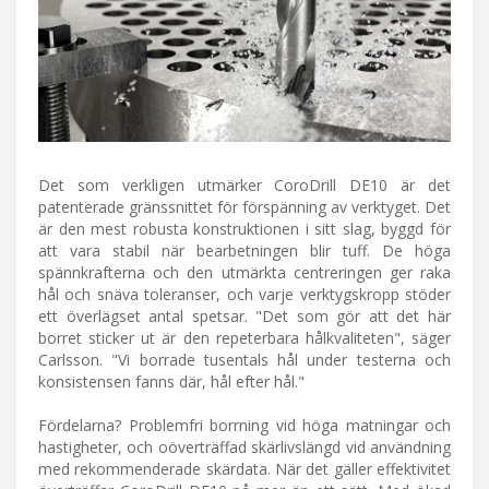
Det som verkligen utmärker CoroDrill DE10 är det
patenterade gränssnittet för förspänning av verktyget. Det
är den mest robusta konstruktionen i sitt slag, byggd för
att vara stabil när bearbetningen blir tuff. De höga
spännkrafterna och den utmärkta centreringen ger raka
hål och snäva toleranser, och varje verktygskropp stöder
ett överlägset antal spetsar. "Det som gör att det här
borret sticker ut är den repeterbara hålkvaliteten", säger
Carlsson. "Vi borrade tusentals hål under testerna och
konsistensen fanns där, hål efter hål."
Fördelarna? Problemfri borrning vid höga matningar och
hastigheter, och oöverträffad skärlivslängd vid användning
med rekommenderade skärdata. När det gäller effektivitet