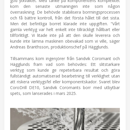
god ytkvalitet. Med tanke på komponentens komplexitet
kom den senaste utmaningen inte som någon
överraskning. De behövde stabilisera borrningsprocessen
och få bättre kontroll, från det första hålet till det sista.
Men det befintliga borret klarade inte uppgiften. "Vårt
gamla verktyg var helt enkelt inte tillräckligt hållbart eller
tillförlitligt. Vi litade inte på att den skulle leverera och
kunde inte lämna maskinen obevakad som vi ville, säger
Andreas Branthsson, produktionschef på Hägglunds.
Tillsammans kom ingenjörer från Sandvik Coromant och
Hägglunds fram vad som behövdes: Ett slitstarkare
verktyg som kunde ge repeterbara resultat och göra
fullständigt automatiserad bearbetning till verklighet utan
att riskera verktygsfel eller komponentskador. Svaret blev
CoroDrill DE10, Sandvik Coromants borr med utbytbar
spets, som lanserades i mars 2025.