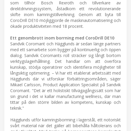
som tillhör Bosch Rexroth och tillverkare av
direktdrivningssystem, åstadkom ett revolutionerande
skifte inom kamringstillverkning. Genom att byta till
CoroDrill DE10 möjliggjorde de maskinautomatisering och
ökade produktiviteten med 18 procent.
Ett genombrott inom borrning med CoroDrill DE10
Sandvik Coromant och Hägglunds är sedan länge partners
med ett samarbete som bygger på kontinuerlig och öppen
dialog. Sandvik Coromants roll sträcker sig långt bortom
verktygslagerhållning. Det handlar om att överföra
kunskap, stödja operatörer och identifiera möjligheter till
långsiktig optimering. – Vi har ett etablerat arbetssätt med
Hägglunds där vi utforskar förbättringsområden, säger
Mikael Carlsson, Product Application Specialist på Sandvik
Coromant. "Det är ett holistiskt tillvägagångssätt som har
sin grund i det vi kallar manufacturing wellness, där man
tittar på den större bilden av kompetens, kunskap och
teknik."
Hägglunds utför kamringsborrning i lagerstål, ett notoriskt
svårt material när det gäller att bibehålla håltolerans och