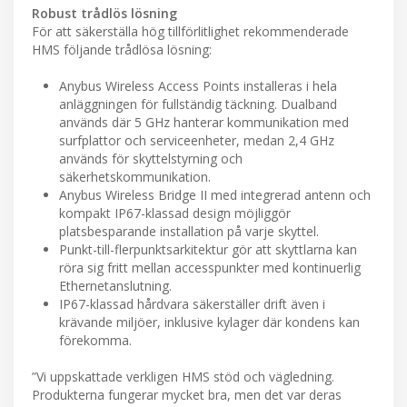
Robust trådlös lösning
För att säkerställa hög tillförlitlighet rekommenderade
HMS följande trådlösa lösning:
Anybus Wireless Access Points installeras i hela
anläggningen för fullständig täckning. Dualband
används där 5 GHz hanterar kommunikation med
surfplattor och serviceenheter, medan 2,4 GHz
används för skyttelstyrning och
säkerhetskommunikation.
Anybus Wireless Bridge II med integrerad antenn och
kompakt IP67-klassad design möjliggör
platsbesparande installation på varje skyttel.
Punkt-till-flerpunktsarkitektur gör att skyttlarna kan
röra sig fritt mellan accesspunkter med kontinuerlig
Ethernetanslutning.
IP67-klassad hårdvara säkerställer drift även i
krävande miljöer, inklusive kylager där kondens kan
förekomma.
”Vi uppskattade verkligen HMS stöd och vägledning.
Produkterna fungerar mycket bra, men det var deras