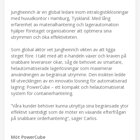
Jungheinrich är en global ledare inom intralogistiklösningar
med huvudkontor i Hamburg, Tyskland. Med lång
erfarenhet av materialhantering och lagerautomation
hjälper företaget organisationer att optimera sina
utrymmen och öka effektiviteten.
Som global aktör vet Jungheinrich vikten av att ligga
steget före. I takt med att e-handeln växer och kraven på
snabbare leveranser ökar, såg de behovet av smartare,
helautomatiserade lagerlösningar som maximerar
användningen av begränsat utrymme. Den insikten ledde
till utvecklingen av en innovativ lösning för automatiserad
lagring: PowerCube – ett kompakt och helautomatiserat
system för containerhantering.
”Våra kunder behöver kunna utnyttja sina begränsade ytor
effektivt samtidigt som de möter en växande efterfrågan
på snabbare orderhantering”, säger Carlos.
Möt PowerCube