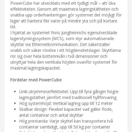
PowerCube har utvecklats med ett tydligt mål – att öka
effektiviteten. Genom att maximera lagringstätheten och
snabba upp orderhanteringen gör systemet det möjligt för
lager att hantera fler varor på mindre yta och på kortare
tid.
I hjärtat av systemet finns Jungheinrichs egenutvecklade
lagerstyrningssystem (WCS), som styr automatiserade
skyttlar via Ethernetkommunikation. Det säkerställer
snabb och säker rörelse i ett högdensitetslager. Skyttlarna
rör sig över hela bottennivån i två dimensioner och
utnyttjar hela den vertikala höjden ovanför systemet för
maximal lagringskapacitet.
Fördelar med PowerCube
Unik utrymmeseffektivitet: Upp till fyra gånger högre
lagringstäthet jämfört med traditionell hyllförvaring
Hög systemhöjd: Vertikal lagring upp till 12 meter
Skalbar design: Flexibel kapacitet vad gäller flöde,
antal containrar och antal skyttlar
Hög prestanda: Varje skyttel kan transportera två
containrar samtidigt, upp till 50 kg per container