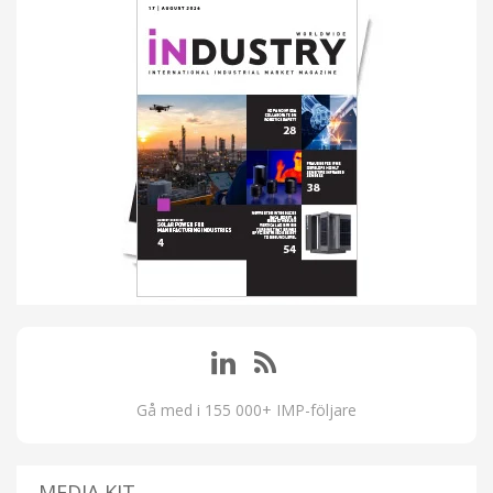
Gå med i 155 000+ IMP-följare
MEDIA KIT