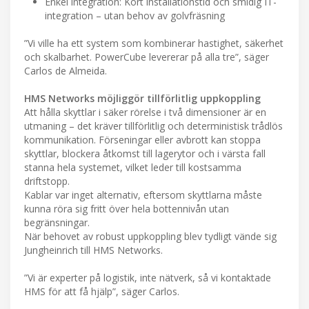
Enkel integration: Kort installationstid och smidig IT-
integration – utan behov av golvfräsning
”Vi ville ha ett system som kombinerar hastighet, säkerhet
och skalbarhet. PowerCube levererar på alla tre”, säger
Carlos de Almeida.
HMS Networks möjliggör tillförlitlig uppkoppling
Att hålla skyttlar i säker rörelse i två dimensioner är en
utmaning – det kräver tillförlitlig och deterministisk trådlös
kommunikation. Förseningar eller avbrott kan stoppa
skyttlar, blockera åtkomst till lagerytor och i värsta fall
stanna hela systemet, vilket leder till kostsamma
driftstopp.
Kablar var inget alternativ, eftersom skyttlarna måste
kunna röra sig fritt över hela bottennivån utan
begränsningar.
När behovet av robust uppkoppling blev tydligt vände sig
Jungheinrich till HMS Networks.
”Vi är experter på logistik, inte nätverk, så vi kontaktade
HMS för att få hjälp”, säger Carlos.