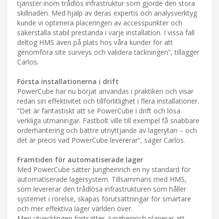
tjänster inom trådlös infrastruktur som gjorde den stora
skillnaden. Med hjälp av deras expertis och analysverktyg
kunde vi optimera placeringen av accesspunkter och
säkerställa stabil prestanda i varje installation. I vissa fall
deltog HMS även på plats hos våra kunder för att
genomföra site surveys och validera täckningen”, tillägger
Carlos.
Första installationerna i drift
PowerCube har nu börjat användas i praktiken och visar
redan sin effektivitet och tillförlitlighet i flera installationer.
”Det är fantastiskt att se PowerCube i drift och lösa
verkliga utmaningar. Fastbolt ville till exempel få snabbare
orderhantering och bättre utnyttjande av lagerytan – och
det är precis vad PowerCube levererar”, säger Carlos.
Framtiden för automatiserade lager
Med PowerCube sätter Jungheinrich en ny standard för
automatiserade lagersystem. Tillsammans med HMS,
som levererar den trådlösa infrastrukturen som håller
systemet i rörelse, skapas förutsättningar för smartare
och mer effektiva lager världen över.
Men utvecklingen fortsätter. Jungheinrich planerar att