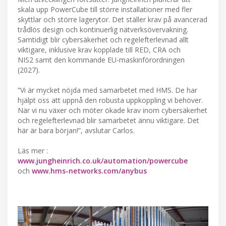
skala upp PowerCube till större installationer med fler
skyttlar och större lagerytor. Det ställer krav på avancerad
trådlös design och kontinuerlig nätverksövervakning.
Samtidigt blir cybersäkerhet och regelefterlevnad allt
viktigare, inklusive krav kopplade till RED, CRA och
NIS2 samt den kommande EU-maskinförordningen
(2027).
”Vi är mycket nöjda med samarbetet med HMS. De har
hjälpt oss att uppnå den robusta uppkoppling vi behöver.
När vi nu växer och möter ökade krav inom cybersäkerhet
och regelefterlevnad blir samarbetet ännu viktigare. Det
här är bara början!”, avslutar Carlos.
Läs mer :
www.jungheinrich.co.uk/automation/powercube
och
www.hms-networks.com/anybus